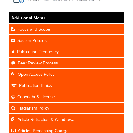
Additional Menu
Focus and Scope
Section Policies
Publication Frequency
Peer Review Process
Open Access Policy
Publication Ethics
Copyright & License
Plagiarism Policy
Article Retraction & Withdrawal
Articles Processing Charge