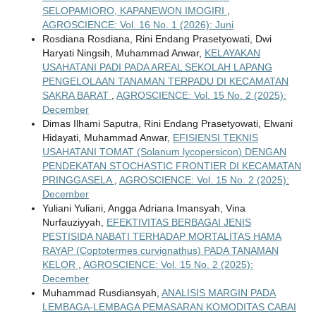
SELOPAMIORO, KAPANEWON IMOGIRI
,
AGROSCIENCE: Vol. 16 No. 1 (2026): Juni
Rosdiana Rosdiana, Rini Endang Prasetyowati, Dwi
Haryati Ningsih, Muhammad Anwar,
KELAYAKAN
USAHATANI PADI PADA AREAL SEKOLAH LAPANG
PENGELOLAAN TANAMAN TERPADU DI KECAMATAN
SAKRA BARAT
,
AGROSCIENCE: Vol. 15 No. 2 (2025):
December
Dimas Ilhami Saputra, Rini Endang Prasetyowati, Elwani
Hidayati, Muhammad Anwar,
EFISIENSI TEKNIS
USAHATANI TOMAT (Solanum lycopersicon) DENGAN
PENDEKATAN STOCHASTIC FRONTIER DI KECAMATAN
PRINGGASELA
,
AGROSCIENCE: Vol. 15 No. 2 (2025):
December
Yuliani Yuliani, Angga Adriana Imansyah, Vina
Nurfauziyyah,
EFEKTIVITAS BERBAGAI JENIS
PESTISIDA NABATI TERHADAP MORTALITAS HAMA
RAYAP (Coptotermes curvignathus) PADA TANAMAN
KELOR
,
AGROSCIENCE: Vol. 15 No. 2 (2025):
December
Muhammad Rusdiansyah,
ANALISIS MARGIN PADA
LEMBAGA-LEMBAGA PEMASARAN KOMODITAS CABAI