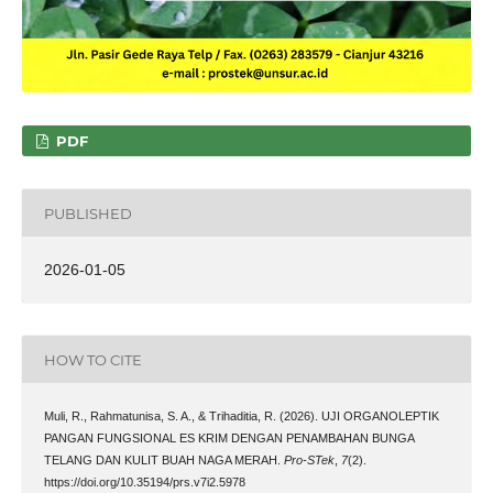
PDF
PUBLISHED
2026-01-05
HOW TO CITE
Muli, R., Rahmatunisa, S. A., & Trihaditia, R. (2026). UJI ORGANOLEPTIK
PANGAN FUNGSIONAL ES KRIM DENGAN PENAMBAHAN BUNGA
TELANG DAN KULIT BUAH NAGA MERAH.
Pro-STek
,
7
(2).
https://doi.org/10.35194/prs.v7i2.5978