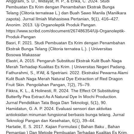
Anggraini, S. D., Widayat, H. P., & Erika, C. 2024. Studi
Pembuatan Es Krim dengan Penambahan Ekstrak Bunga
Telang (Clitoria ternateae L.) dan Buah Sawo Manila (Manilkara
zapota). Jurnal Ilmiah Mahasiswa Pertanian, 9(1), 416–427.
Anonim. 2013. Uji Organoleptik Produk Pangan.
https://www.scribd.com/document/267486354/Uji-Organoleptik-
Produk-Pangan
Basri, F. 2021. Studi Pembuatan Es Krim dengan Penambahan
Ekstrak Bunga Telang (Clitoria ternatea L.). | Universitas
Bosowa Makassar
Elastri, A. 2015. Pengaruh Substitusi Ekstrak Kulit Buah Naga
Merah Terhadap Kualitas Es Krim. | Universitas Negeri Padang.
Fathurahmi, S., If’All, & Spetriani. 2022. Ekstraksi Pewarna Alami
Kulit Buah Naga Merah Natural Dye Extraction of Red Dragon
Fruit Skin. Pengolahan Pangan, 7(2), 75–79.
Fikkra, K. L., & Holinesti, R. 2024. The Effect Of Substituting
Butterfly Pea Extract As A Natural Dye In Mochi Production.
Jurnal Pendidikan Tata Boga Dan Teknologi, 5(1), 90.
Hamidatun, G. A. P. 2024. Evaluasi sensori dan aktivitas
antioksidan minuman fungsional berbasis bunga telang. Jurnal
Teknologi Pangan dan Kesehatan, 6(1), 39–44.
Hartatie, E. S. 2017. Kajian Formulasi ( Bahan Baku , Bahan
Pemantap ) Dan Metode Pembuatan Terhadap Kualitas Es Krim.