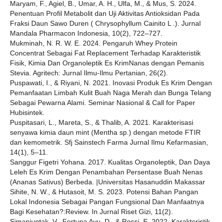
Maryam, F., Agiel, B., Umar, A. H., Ulfa, M., & Mus, S. 2024.
Penentuan Profil Metabolit dan Uji Aktivitas Antioksidan Pada
Fraksi Daun Sawo Duren ( Chrysophyllum Cainito L .). Jurnal
Mandala Pharmacon Indonesia, 10(2), 722–727.
Mukminah, N. R. W. E. 2024. Pengaruh Whey Protein
Concentrat Sebagai Fat Replacement Terhadap Karakteristik
Fisik, Kimia Dan Organoleptik Es KrimNanas dengan Pemanis
Stevia. Agritech: Jurnal Ilmu-Ilmu Pertanian, 26(2).
Puspawati, I., & Riyani, N. 2021. Inovasi Produk Es Krim Dengan
Pemanfaatan Limbah Kulit Buah Naga Merah dan Bunga Telang
Sebagai Pewarna Alami. Seminar Nasional & Call for Paper
Hubisintek.
Puspitasari, L., Mareta, S., & Thalib, A. 2021. Karakterisasi
senyawa kimia daun mint (Mentha sp.) dengan metode FTIR
dan kemometrik. Sfj Sainstech Farma Jurnal Ilmu Kefarmasian,
14(1), 5–11.
Sanggur Figetri Yohana. 2017. Kualitas Organoleptik, Dan Daya
Leleh Es Krim Dengan Penambahan Persentase Buah Nenas
(Ananas Sativus) Berbeda. |Universitas Hasanuddin Makassar
Sihite, N. W., & Hutasoit, M. S. 2023. Potensi Bahan Pangan
Lokal Indonesia Sebagai Pangan Fungsional Dan Manfaatnya
Bagi Kesehatan?:Review. In Jurnal Riset Gizi, 11(2).
Simanjuntak, V., Fortuna Ayu, D., & Rossi, E. 2022. Karakteristik