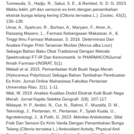
Tumiwuda, S., Hadju, R., Sakul, S. E., & Rembet, G. D. G. 2023.
Waktu leleh, pH dan sensoris es krim dengan penambahan
ekstrak bunga telang kering (Clitoria ternatea L.). Zootec, 43(2),
130–138.
Umar, A., Syahruni, R., Burhan, A., Maryam, F., Amin, A.,
Rassang Masero, L., Farmasi Kebangsaan Makassar, A., &
Tinggi Ilmu Farmasi Makassar, S. 2016. Determinasi Dan
Analisis Finger Print Tanaman Murbei (Morus alba Lour)
Sebagai Bahan Baku Obat Tradisional Dengan Metode
Spektroskopi FT-IR Dan Kemometrik. In PHARMACONJurnal
Ilmiah Farmasi-UNSRAT, 5(1).
Waladi et al. 2015. Pemanfaatan Kulit Buah Naga Merah
(Hylocereus Polyrhizus) Sebagai Bahan Tambahan Pembuatan
Es Krim. Jurnal Online Mahasiswa Fakultas Pertanian
Universitas Riau. 2(1), 1-11.
Wati, W. 2019. Analisis Kualitas Dodol Ekstrak Kulit Buah Naga
Merah. Jurnal Kapita Selekta Geografi. 2(8), 107-117.
Widayat, H. P., Andini, N., Cut, N., Rahmi, F., Muzaifa, D. M.,
Teknologi, J., Pertanian, H., Pertanian, F., Syiah Kuala, U.,
Agroteknologi, J., & Putih, G. 2023. Aktivitas Antioksidan, Sifat
Fisik Dan Sensori Es Krim Vanila Dengan Penambahan Bunga
Telang (Clitoria ternatea L.) Antioxidant Activity, Physical And