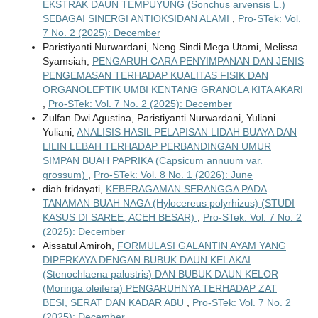
EKSTRAK DAUN TEMPUYUNG (Sonchus arvensis L.)
SEBAGAI SINERGI ANTIOKSIDAN ALAMI
,
Pro-STek: Vol.
7 No. 2 (2025): December
Paristiyanti Nurwardani, Neng Sindi Mega Utami, Melissa
Syamsiah,
PENGARUH CARA PENYIMPANAN DAN JENIS
PENGEMASAN TERHADAP KUALITAS FISIK DAN
ORGANOLEPTIK UMBI KENTANG GRANOLA KITA AKARI
,
Pro-STek: Vol. 7 No. 2 (2025): December
Zulfan Dwi Agustina, Paristiyanti Nurwardani, Yuliani
Yuliani,
ANALISIS HASIL PELAPISAN LIDAH BUAYA DAN
LILIN LEBAH TERHADAP PERBANDINGAN UMUR
SIMPAN BUAH PAPRIKA (Capsicum annuum var.
grossum)
,
Pro-STek: Vol. 8 No. 1 (2026): June
diah fridayati,
KEBERAGAMAN SERANGGA PADA
TANAMAN BUAH NAGA (Hylocereus polyrhizus) (STUDI
KASUS DI SAREE, ACEH BESAR)
,
Pro-STek: Vol. 7 No. 2
(2025): December
Aissatul Amiroh,
FORMULASI GALANTIN AYAM YANG
DIPERKAYA DENGAN BUBUK DAUN KELAKAI
(Stenochlaena palustris) DAN BUBUK DAUN KELOR
(Moringa oleifera) PENGARUHNYA TERHADAP ZAT
BESI, SERAT DAN KADAR ABU
,
Pro-STek: Vol. 7 No. 2
(2025): December