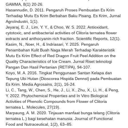
GAMMA, 8(1) 20-26.
Hasannudin, D. 2011. Pengaruh Proses Pembuatan Es Krim
Terhadap Mutu Es Krim Berbahan Baku Pisang. Es Krim, Jurnal
AgroIndustri, 1(1).
Jeyaraj, E. J., Lim, Y. Y., & Choo, W. S. 2022. Antioxidant,
cytotoxic, and antibacterial activities of Clitoria ternatea flower
extracts and anthocyanin-rich fraction. Scientific Reports, 12(1).
Kasim, N., Noer, H., & Indriasari, Y. 2025. Pengaruh
Penambahan Kulit Buah Naga Merah Terhadap Karakteristik
Mutu Es Krim Effect of Red Dragon Fruit Peel Addition on the
Quality Characteristics of Ice Cream. Jurnal Riset teknologi
Pangan Dan Hasil Pertanian (RETIPA), 94-107.
Koyo, M. A. 2016. Tingkat Penggunaan Santan Kelapa dan
Tepung Ubi Hutan (Dioscorea Hispida Dennst) pada Pembuatan
Es Krim. Media Agrosains, 2(1), 16-24.
Li, C., Tang, W., Chen, S., He, J., Li, X., Zhu, X., Li, H., & Peng,
Y. 2022. Phytochemical Properties and In Vitro Biological
Activities of Phenolic Compounds from Flower of Clitoria
ternatea L. Molecules, 27(19).
Marpaung, A. M. 2020. Tinjauan manfaat bunga telang (Clitoria
ternatea L.) bagi kesehatan manusia. Journal of Functional
Food and Nutraceutical, 1(2), 63–85.