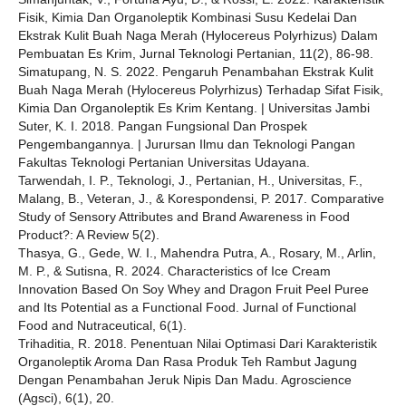
Fisik, Kimia Dan Organoleptik Kombinasi Susu Kedelai Dan
Ekstrak Kulit Buah Naga Merah (Hylocereus Polyrhizus) Dalam
Pembuatan Es Krim, Jurnal Teknologi Pertanian, 11(2), 86-98.
Simatupang, N. S. 2022. Pengaruh Penambahan Ekstrak Kulit
Buah Naga Merah (Hylocereus Polyrhizus) Terhadap Sifat Fisik,
Kimia Dan Organoleptik Es Krim Kentang. | Universitas Jambi
Suter, K. I. 2018. Pangan Fungsional Dan Prospek
Pengembangannya. | Jurursan Ilmu dan Teknologi Pangan
Fakultas Teknologi Pertanian Universitas Udayana.
Tarwendah, I. P., Teknologi, J., Pertanian, H., Universitas, F.,
Malang, B., Veteran, J., & Korespondensi, P. 2017. Comparative
Study of Sensory Attributes and Brand Awareness in Food
Product?: A Review 5(2).
Thasya, G., Gede, W. I., Mahendra Putra, A., Rosary, M., Arlin,
M. P., & Sutisna, R. 2024. Characteristics of Ice Cream
Innovation Based On Soy Whey and Dragon Fruit Peel Puree
and Its Potential as a Functional Food. Jurnal of Functional
Food and Nutraceutical, 6(1).
Trihaditia, R. 2018. Penentuan Nilai Optimasi Dari Karakteristik
Organoleptik Aroma Dan Rasa Produk Teh Rambut Jagung
Dengan Penambahan Jeruk Nipis Dan Madu. Agroscience
(Agsci), 6(1), 20.