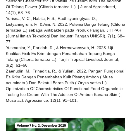
Sensoric Characteristic Of Vanilla Ice Cream With The Addition
Of Telang Flower (Clitoria ternatea L.). | Jurnal Agroindustri,
14(1), 68–76.
Yurisna, V. C., Nabila, F. S., Radhityaningtyas, D.,
Listyaningrum, F., & Aini, N. 2022. Potensi Bunga Telang (Clitoria
ternatea L.) sebagai Antibakteri pada Produk Pangan. JITIPARI
(Jurnal Ilmiah Teknologi Dan Industri Pangan UNISRI), 7(1), 68–
77.
Yusmaniar, Y., Faridah, R., & Hermawansyah, H. 2023. Uji
Kualitas Fisik Es Krim dengan Penambahan Tepung Bunga
Telang (Clitoria ternatea L.). Tarjih Tropical Livestock Journal,
3(2), 61–66.
Zaenudin, M., Trihaditia, R., & Yuliani. 2022. Pangan Fungsional
Es Krim Dengan Penambahan Kulit Pisang Ambon ( Musa
acuminata ) Dan Bekatul Beras Putih ( Oryza sativa L )
Optimization Of Charasteristics Of Functional Food Organoletic
Testing Ice Cream With The Addition Of Ambon Banana Skin (
Musa ac). Agroscience, 12(1), 91–101.