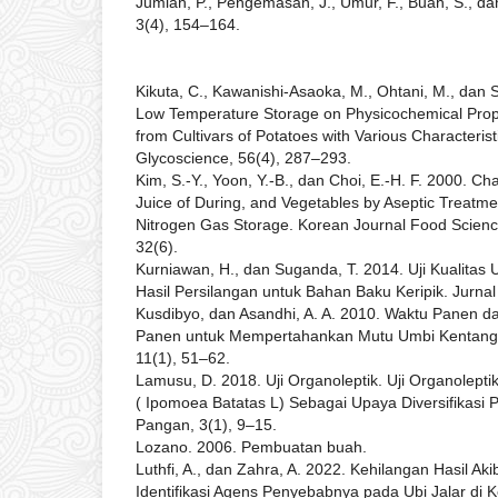
Jumlah, P., Pengemasan, J., Umur, F., Buah, S., da
3(4), 154–164.
Kikuta, C., Kawanishi-Asaoka, M., Ohtani, M., dan S
Low Temperature Storage on Physicochemical Proper
from Cultivars of Potatoes with Various Characterist
Glycoscience, 56(4), 287–293.
Kim, S.-Y., Yoon, Y.-B., dan Choi, E.-H. F. 2000. Ch
Juice of During, and Vegetables by Aseptic Treatme
Nitrogen Gas Storage. Korean Journal Food Scien
32(6).
Kurniawan, H., dan Suganda, T. 2014. Uji Kualitas
Hasil Persilangan untuk Bahan Baku Keripik. Jurnal
Kusdibyo, dan Asandhi, A. A. 2010. Waktu Panen 
Panen untuk Mempertahankan Mutu Umbi Kentang O
11(1), 51–62.
Lamusu, D. 2018. Uji Organoleptik. Uji Organolepti
( Ipomoea Batatas L) Sebagai Upaya Diversifikasi
Pangan, 3(1), 9–15.
Lozano. 2006. Pembuatan buah.
Luthfi, A., dan Zahra, A. 2022. Kehilangan Hasil A
Identifikasi Agens Penyebabnya pada Ubi Jalar di 