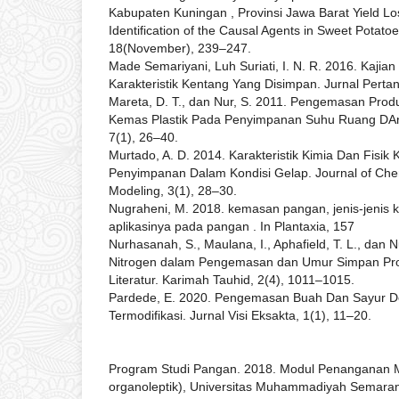
Kabupaten Kuningan , Provinsi Jawa Barat Yield Lo
Identification of the Causal Agents in Sweet Potatoes
18(November), 239–247.
Made Semariyani, Luh Suriati, I. N. R. 2016. Kaji
Karakteristik Kentang Yang Disimpan. Jurnal Pertan
Mareta, D. T., dan Nur, S. 2011. Pengemasan Pr
Kemas Plastik Pada Penyimpanan Suhu Ruang DAn
7(1), 26–40.
Murtado, A. D. 2014. Karakteristik Kimia Dan Fisi
Penyimpanan Dalam Kondisi Gelap. Journal of Che
Modeling, 3(1), 28–30.
Nugraheni, M. 2018. kemasan pangan, jenis-jenis 
aplikasinya pada pangan . In Plantaxia, 157
Nurhasanah, S., Maulana, I., Aphafield, T. L., dan 
Nitrogen dalam Pengemasan dan Umur Simpan Pro
Literatur. Karimah Tauhid, 2(4), 1011–1015.
Pardede, E. 2020. Pengemasan Buah Dan Sayur D
Termodifikasi. Jurnal Visi Eksakta, 1(1), 11–20.
Program Studi Pangan. 2018. Modul Penanganan Mu
organoleptik), Universitas Muhammadiyah Semara