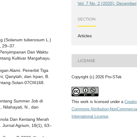
Vol. 7 No. 2 (2025): December
SECTION
Articles
ang (Solanum tuberosum L.)
), 29–37.
u Penyimpanan Dan Waktu
tang Kultivar Margahayu.
LICENSE
gan Alami. Penerbit Tiga
ni, Qanytah, dan Irpan, B.
Copyright (c) 2026 Pro-STek
ntang-Solan-07Cf4168.
entang Summer Job di
This work is licensed under a
Creati
, Nilahayati, N., dan
Commons Attribution-NonCommercial
International License
.
ranola Dan Kentang Merah
 Jurnal Agrium, 18(1), 63–