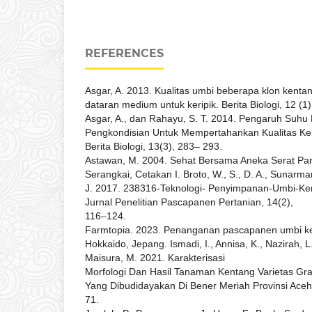
REFERENCES
Asgar, A. 2013. Kualitas umbi beberapa klon kent
dataran medium untuk keripik. Berita Biologi, 12 (1
Asgar, A., dan Rahayu, S. T. 2014. Pengaruh Suh
Pengkondisian Untuk Mempertahankan Kualitas Ken
Berita Biologi, 13(3), 283– 293.
Astawan, M. 2004. Sehat Bersama Aneka Serat Pan
Serangkai, Cetakan I. Broto, W., S., D. A., Sunarma
J. 2017. 238316-Teknologi- Penyimpanan-Umbi-Ke
Jurnal Penelitian Pascapanen Pertanian, 14(2),
116–124.
Farmtopia. 2023. Penanganan pascapanen umbi k
Hokkaido, Jepang. Ismadi, I., Annisa, K., Nazirah, L.
Maisura, M. 2021. Karakterisasi
Morfologi Dan Hasil Tanaman Kentang Varietas G
Yang Dibudidayakan Di Bener Meriah Provinsi Aceh.
71.