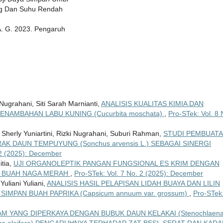
ng Dan Suhu Rendah
. A. G. 2023. Pengaruh
Nugrahani, Siti Sarah Marnianti,
ANALISIS KUALITAS KIMIA DAN
NAMBAHAN LABU KUNING (Cucurbita moschata)
,
Pro-STek: Vol. 8 
Sherly Yuniartini, Rizki Nugrahani, Suburi Rahman,
STUDI PEMBUAT
K DAUN TEMPUYUNG (Sonchus arvensis L.) SEBAGAI SINERGI
 2 (2025): December
itia,
UJI ORGANOLEPTIK PANGAN FUNGSIONAL ES KRIM DENGAN
T BUAH NAGA MERAH
,
Pro-STek: Vol. 7 No. 2 (2025): December
Yuliani Yuliani,
ANALISIS HASIL PELAPISAN LIDAH BUAYA DAN LILIN
MPAN BUAH PAPRIKA (Capsicum annuum var. grossum)
,
Pro-STek
M YANG DIPERKAYA DENGAN BUBUK DAUN KELAKAI (Stenochlaen
nga oleifera) PENGARUHNYA TERHADAP ZAT BESI, SERAT DAN KAD