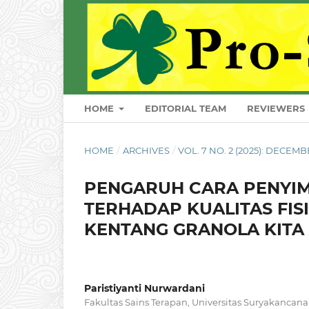
HOME
EDITORIAL TEAM
REVIEWERS
HOME
/
ARCHIVES
/
VOL. 7 NO. 2 (2025): DECEM
PENGARUH CARA PENYI
TERHADAP KUALITAS FIS
KENTANG GRANOLA KITA
Paristiyanti Nurwardani
Fakultas Sains Terapan, Universitas Suryakancana