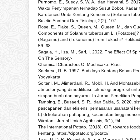
Purnomo, E., Suedy, S. W. A., dan Haryanti, S. 20
Waktu Penyimpanan terhadap Susut Bobot, Kadar 
Karotenoid Umbi Kentang Konsumsi (Solanum tuber
Buletin Anatomi Dan Fisiologi, 2(2), 107.
Rose, E., Flake, S., Queen, M., Queen, M., dan Que
Components of Solanum tuberosum L. (Potatoes)? 
(Nagaimo) and (Tukuneimo) from Tokachi? Hokkaid
59–68.
Sagala, H., Ilza, M., Sari, I. 2022. The Effect Of Spi
On The Sensory-
Chemical Characters Of Mochicake. Riau.
Soelarso, R. B. 1997. Budidaya Kentang Bebas Peny
Yogyakarta.
Soltani, M., Alimardani, R., Mobli, H. And Mohtase
atmosfer yang dimodifikasi: teknologi progresif u
simpan buah dan sayuran. In Jurnal Penelitian Pen
Tambing, E., Busaeri, S. R., dan Saida, S. 2020. s
pascapanen dan efisiensi pemasaran usahatani k
L) di kelurahan pattapang, kecamatan tinggimonco
Wiratani: Jurnal Ilmiah Agribisnis, 3(1), 94.
The International Potato. (2018). CIP. towards foo
kentang. https://cipotato.org/potato/
Tyas, B. D. P., Rosyidah, A., dan Murwani, I. 2023