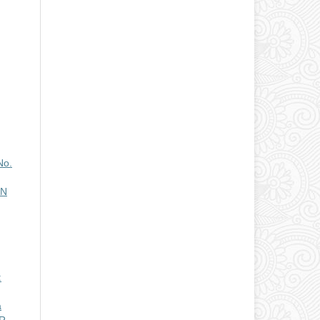
No.
AN
:
a
AR