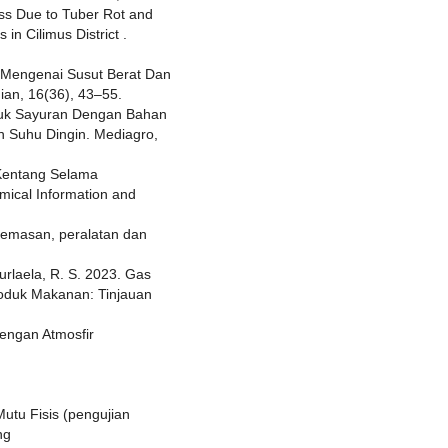
ss Due to Tuber Rot and
 in Cilimus District .
an Mengenai Susut Berat Dan
ian, 16(36), 43–55.
oduk Sayuran Dengan Bahan
 Suhu Dingin. Mediagro,
k Kentang Selama
mical Information and
kemasan, peralatan dan
Nurlaela, R. S. 2023. Gas
duk Makanan: Tinjauan
engan Atmosfir
tu Fisis (pengujian
ng