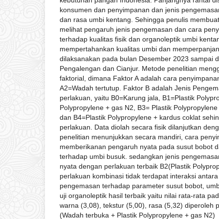
konsumen dan penyimpanan dan jenis pengemasan 
dan rasa umbi kentang. Sehingga penulis membuat 
melihat pengaruh jenis pengemasan dan cara peny
terhadap kualitas fisik dan organoleptik umbi kenta
mempertahankan kualitas umbi dan memperpanja
dilaksanakan pada bulan Desember 2023 sampai d
Pengalengan dan Cianjur. Metode penelitian men
faktorial, dimana Faktor A adalah cara penyimpana
A2=Wadah tertutup. Faktor B adalah Jenis Pengem
perlakuan, yaitu B0=Karung jala, B1=Plastik Polypr
Polypropylene + gas N2, B3= Plastik Polypropylene
dan B4=Plastik Polypropylene + kardus coklat sehi
perlakuan. Data diolah secara fisik dilanjutkan deng
penelitian menunjukkan secara mandiri, cara peny
memberikanan pengaruh nyata pada susut bobot d
terhadap umbi busuk. sedangkan jenis pengemas
nyata dengan perlakuan terbaik B2(Plastik Polypro
perlakuan kombinasi tidak terdapat interaksi antar
pengemasan terhadap parameter susut bobot, umbi
uji organoleptik hasil terbaik yaitu nilai rata-rata 
warna (3,08), tekstur (5,00), rasa (5,32) diperole
(Wadah terbuka + Plastik Polypropylene + gas N2)