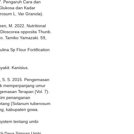
17. Pengaruh Cara dan
Glukosa dan Kadar
osum L. Var Granola).
en, M. 2022. Nutritional
Dioscorea opposita Thunb.
o. Tamiko Yamazaki. 59,
rulina Sp Flour Fortification
akit. Kanisius.
bi, S. S. 2015. Pengemasan
ntuk memperpanjang umur
gemasan Terapan (Vol. 7).
istim penanganan
entang (Solanum tuberosum
ng, kabupaten gowa.
dsystem tentang umbi
. Uji Daya Simpan Umbi