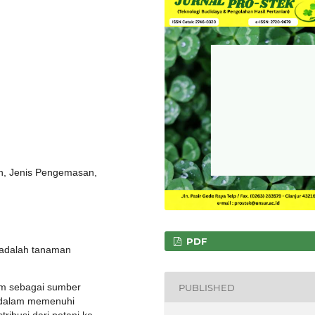
en, Jenis Pengemasan,
PDF
 adalah tanaman
sim sebagai sumber
PUBLISHED
g dalam memenuhi
ribusi dari petani ke