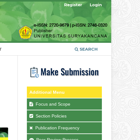
Register
Login
T
SEARCH
Additional Menu
Focus and Scope
Section Policies
Publication Frequency
Peer Review Process