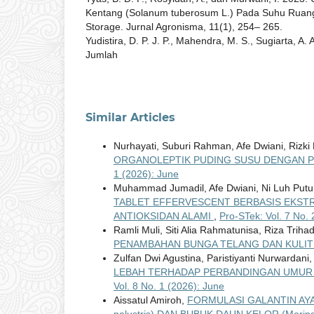
Kentang (Solanum tuberosum L.) Pada Suhu Rua
Storage. Jurnal Agronisma, 11(1), 254– 265.
Yudistira, D. P. J. P., Mahendra, M. S., Sugiarta, A
Jumlah
Similar Articles
Nurhayati, Suburi Rahman, Afe Dwiani, Rizki 
ORGANOLEPTIK PUDING SUSU DENGAN PE
1 (2026): June
Muhammad Jumadil, Afe Dwiani, Ni Luh Putu 
TABLET EFFERVESCENT BERBASIS EKSTRA
ANTIOKSIDAN ALAMI
,
Pro-STek: Vol. 7 No.
Ramli Muli, Siti Alia Rahmatunisa, Riza Trihad
PENAMBAHAN BUNGA TELANG DAN KULI
Zulfan Dwi Agustina, Paristiyanti Nurwardani, 
LEBAH TERHADAP PERBANDINGAN UMUR SI
Vol. 8 No. 1 (2026): June
Aissatul Amiroh,
FORMULASI GALANTIN AYA
palustris) DAN BUBUK DAUN KELOR (Mori