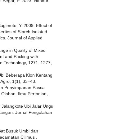
n Segar, P. 2023. Nandur.
ugimoto, Y. 2009. Effect of
ties of Starch Isolated
ics. Journal of Applied
ange in Quality of Mixed
nt and Packing with
ce Technology, 1271–1277,
 Ubi Beberapa Klon Kentang
 Agro, 1(1), 33–43.
dan Penyimpanan Pasca
lahan. Ilmu Pertanian,
k Jalangkote Ubi Jalar Ungu
 Pangan. Jurnal Pengolahan
kibat Busuk Umbi dan
Kecamatan Cilimus ,