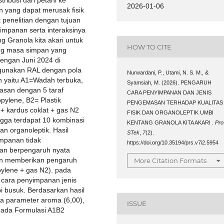
2026-01-06
yang dapat merusak fisik
penelitian dengan tujuan
impanan serta interaksinya
ng Granola kita akari untuk
HOW TO CITE
ng masa simpan yang
engan Juni 2024 di
ggunakan RAL dengan pola
Nurwardani, P., Utami, N. S. M., &
n yaitu A1=Wadah terbuka,
Syamsiah, M. (2026). PENGARUH
asan dengan 5 taraf
CARA PENYIMPANAN DAN JENIS
opylene, B2= Plastik
PENGEMASAN TERHADAP KUALITAS
 + kardus coklat + gas N2
FISIK DAN ORGANOLEPTIK UMBI
ngga terdapat 10 kombinasi
KENTANG GRANOLA KITA AKARI .
Pro
an organoleptik. Hasil
STek
,
7
(2).
impanan tidak
https://doi.org/10.35194/prs.v7i2.5954
an berpengaruh nyata
an memberikan pengaruh
More Citation Formats
pylene + gas N2). pada
a cara penyimpanan jenis
 busuk. Berdasarkan hasil
pada parameter aroma (6,00),
ISSUE
h pada Formulasi A1B2