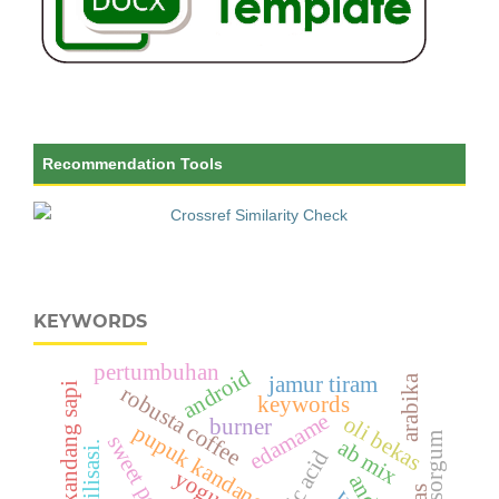
Recommendation Tools
KEYWORDS
pertumbuhan
android
jamur tiram
arabika
pupuk kandang sapi
robusta coffee
keywords
edamame
oli bekas
burner
pupuk kandang
ab mix
sterilisasi.
humic acid
yogurt