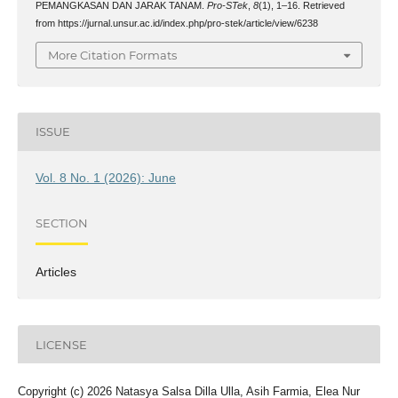
PEMANGKASAN DAN JARAK TANAM.
Pro-STek
,
8
(1), 1–16. Retrieved
from https://jurnal.unsur.ac.id/index.php/pro-stek/article/view/6238
More Citation Formats
ISSUE
Vol. 8 No. 1 (2026): June
SECTION
Articles
LICENSE
Copyright (c) 2026 Natasya Salsa Dilla Ulla, Asih Farmia, Elea Nur