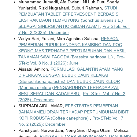
Muhammad Jumadil, Afe Dwiani, Ni Luh Putu Sherly
Yuniartini, Rizki Nugrahani, Suburi Rahman,
STUDI
PEMBUATAN TABLET EFFERVESCENT BERBASIS
EKSTRAK DAUN TEMPUYUNG (Sonchus arvensis L.)
SEBAGAI SINERGI ANTIOKSIDAN ALAMI
,
Pro-STek: Vol.
7 No. 2 (2025): December
Widya Sari, Yuliani, Mira Agustina Sutisna,
RESPON
PEMBERIAN PUPUK KANDANG KAMBING DAN POC
KEONG MAS TERHADAP PERTUMBUHAN DAN HASIL
TANAMAN SAWI PAGODA (Brassica narinosa L.)
,
Pro-
STek: Vol. 8 No. 1 (2026): June
Aissatul Amiroh,
FORMULASI GALANTIN AYAM YANG
DIPERKAYA DENGAN BUBUK DAUN KELAKAI
(Stenochlaena palustris) DAN BUBUK DAUN KELOR
(Moringa oleifera) PENGARUHNYA TERHADAP ZAT
BESI, SERAT DAN KADAR ABU
,
Pro-STek: Vol. 7 No. 2
(2025): December
SUPRIADI AIDIL AMAR,
EFEKTIVITAS PEMBERIAN
BAHAN AMELIORAN TERHADAP PERTUMBUHAN BIBIT
KOPI ROBUSTA (Coffea canephora)
,
Pro-STek: Vol. 7
No. 2 (2025): December
Paristiyanti Nurwardani, Neng Sindi Mega Utami, Melissa
Syamsiah,
PENGARUH CARA PENYIMPANAN DAN JENIS