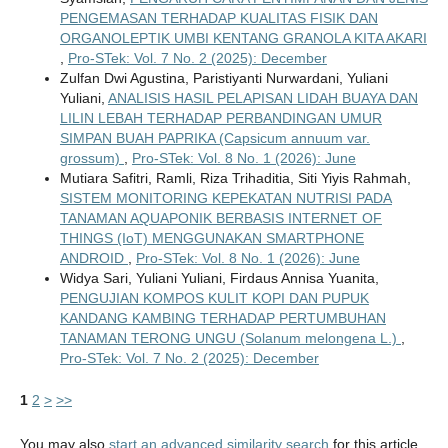
PENGEMASAN TERHADAP KUALITAS FISIK DAN
ORGANOLEPTIK UMBI KENTANG GRANOLA KITA AKARI
,
Pro-STek: Vol. 7 No. 2 (2025): December
Zulfan Dwi Agustina, Paristiyanti Nurwardani, Yuliani
Yuliani,
ANALISIS HASIL PELAPISAN LIDAH BUAYA DAN
LILIN LEBAH TERHADAP PERBANDINGAN UMUR
SIMPAN BUAH PAPRIKA (Capsicum annuum var.
grossum)
,
Pro-STek: Vol. 8 No. 1 (2026): June
Mutiara Safitri, Ramli, Riza Trihaditia, Siti Yiyis Rahmah,
SISTEM MONITORING KEPEKATAN NUTRISI PADA
TANAMAN AQUAPONIK BERBASIS INTERNET OF
THINGS (IoT) MENGGUNAKAN SMARTPHONE
ANDROID
,
Pro-STek: Vol. 8 No. 1 (2026): June
Widya Sari, Yuliani Yuliani, Firdaus Annisa Yuanita,
PENGUJIAN KOMPOS KULIT KOPI DAN PUPUK
KANDANG KAMBING TERHADAP PERTUMBUHAN
TANAMAN TERONG UNGU (Solanum melongena L.)
,
Pro-STek: Vol. 7 No. 2 (2025): December
1
2
>
>>
You may also
start an advanced similarity search
for this article.