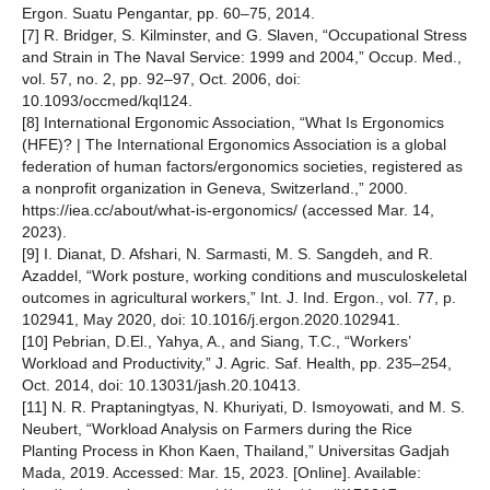
Ergon. Suatu Pengantar, pp. 60–75, 2014.
[7] R. Bridger, S. Kilminster, and G. Slaven, “Occupational Stress
and Strain in The Naval Service: 1999 and 2004,” Occup. Med.,
vol. 57, no. 2, pp. 92–97, Oct. 2006, doi:
10.1093/occmed/kql124.
[8] International Ergonomic Association, “What Is Ergonomics
(HFE)? | The International Ergonomics Association is a global
federation of human factors/ergonomics societies, registered as
a nonprofit organization in Geneva, Switzerland.,” 2000.
https://iea.cc/about/what-is-ergonomics/ (accessed Mar. 14,
2023).
[9] I. Dianat, D. Afshari, N. Sarmasti, M. S. Sangdeh, and R.
Azaddel, “Work posture, working conditions and musculoskeletal
outcomes in agricultural workers,” Int. J. Ind. Ergon., vol. 77, p.
102941, May 2020, doi: 10.1016/j.ergon.2020.102941.
[10] Pebrian, D.El., Yahya, A., and Siang, T.C., “Workers’
Workload and Productivity,” J. Agric. Saf. Health, pp. 235–254,
Oct. 2014, doi: 10.13031/jash.20.10413.
[11] N. R. Praptaningtyas, N. Khuriyati, D. Ismoyowati, and M. S.
Neubert, “Workload Analysis on Farmers during the Rice
Planting Process in Khon Kaen, Thailand,” Universitas Gadjah
Mada, 2019. Accessed: Mar. 15, 2023. [Online]. Available: