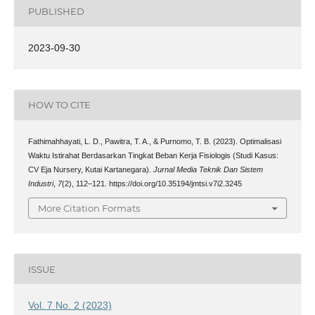
PUBLISHED
2023-09-30
HOW TO CITE
Fathimahhayati, L. D., Pawitra, T. A., & Purnomo, T. B. (2023). Optimalisasi
Waktu Istirahat Berdasarkan Tingkat Beban Kerja Fisiologis (Studi Kasus:
CV Eja Nursery, Kutai Kartanegara).
Jurnal Media Teknik Dan Sistem
Industri
,
7
(2), 112–121. https://doi.org/10.35194/jmtsi.v7i2.3245
More Citation Formats
ISSUE
Vol. 7 No. 2 (2023)