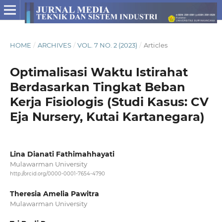
HOME
/
ARCHIVES
/
VOL. 7 NO. 2 (2023)
/
Articles
Optimalisasi Waktu Istirahat
Berdasarkan Tingkat Beban
Kerja Fisiologis (Studi Kasus: CV
Eja Nursery, Kutai Kartanegara)
Lina Dianati Fathimahhayati
Mulawarman University
http://orcid.org/0000-0001-7654-4790
Theresia Amelia Pawitra
Mulawarman University