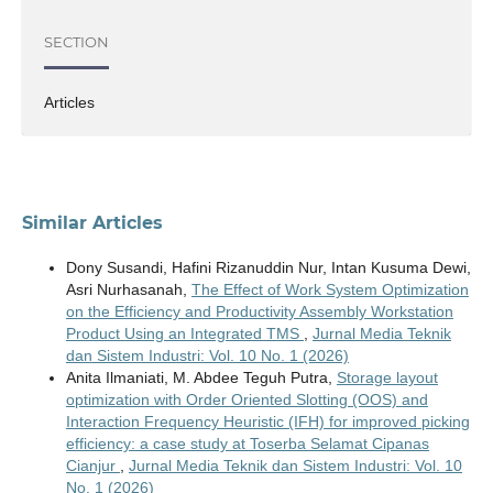
SECTION
Articles
Similar Articles
Dony Susandi, Hafini Rizanuddin Nur, Intan Kusuma Dewi,
Asri Nurhasanah,
The Effect of Work System Optimization
on the Efficiency and Productivity Assembly Workstation
Product Using an Integrated TMS
,
Jurnal Media Teknik
dan Sistem Industri: Vol. 10 No. 1 (2026)
Anita Ilmaniati, M. Abdee Teguh Putra,
Storage layout
optimization with Order Oriented Slotting (OOS) and
Interaction Frequency Heuristic (IFH) for improved picking
efficiency: a case study at Toserba Selamat Cipanas
Cianjur
,
Jurnal Media Teknik dan Sistem Industri: Vol. 10
No. 1 (2026)