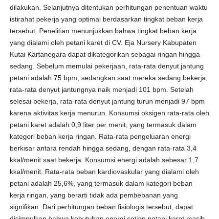
dilakukan. Selanjutnya ditentukan perhitungan penentuan waktu
istirahat pekerja yang optimal berdasarkan tingkat beban kerja
tersebut. Penelitian menunjukkan bahwa tingkat beban kerja
yang dialami oleh petani karet di CV. Eja Nursery Kabupaten
Kutai Kartanegara dapat dikategorikan sebagai ringan hingga
sedang. Sebelum memulai pekerjaan, rata-rata denyut jantung
petani adalah 75 bpm, sedangkan saat mereka sedang bekerja,
rata-rata denyut jantungnya naik menjadi 101 bpm. Setelah
selesai bekerja, rata-rata denyut jantung turun menjadi 97 bpm
karena aktivitas kerja menurun. Konsumsi oksigen rata-rata oleh
petani karet adalah 0,9 liter per menit, yang termasuk dalam
kategori beban kerja ringan. Rata-rata pengeluaran energi
berkisar antara rendah hingga sedang, dengan rata-rata 3,4
kkal/menit saat bekerja. Konsumsi energi adalah sebesar 1,7
kkal/menit. Rata-rata beban kardiovaskular yang dialami oleh
petani adalah 25,6%, yang termasuk dalam kategori beban
kerja ringan, yang berarti tidak ada pembebanan yang
signifikan. Dari perhitungan beban fisiologis tersebut, dapat
disimpulkan bahwa kebutuhan energi setiap petani karet masih