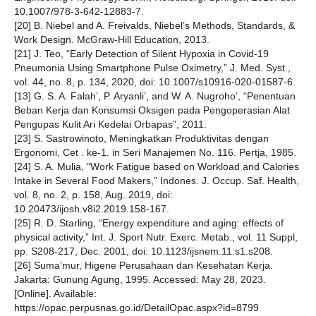
10.1007/978-3-642-12883-7.
[20] B. Niebel and A. Freivalds, Niebel’s Methods, Standards, &
Work Design. McGraw-Hill Education, 2013.
[21] J. Teo, “Early Detection of Silent Hypoxia in Covid-19
Pneumonia Using Smartphone Pulse Oximetry,” J. Med. Syst.,
vol. 44, no. 8, p. 134, 2020, doi: 10.1007/s10916-020-01587-6.
[13] G. S. A. Falah’, P. Aryanli’, and W. A. Nugroho’, “Penentuan
Beban Kerja dan Konsumsi Oksigen pada Pengoperasian Alat
Pengupas Kulit Ari Kedelai Orbapas”, 2011.
[23] S. Sastrowinoto, Meningkatkan Produktivitas dengan
Ergonomi, Cet . ke-1. in Seri Manajemen No. 116. Pertja, 1985.
[24] S. A. Mulia, “Work Fatigue based on Workload and Calories
Intake in Several Food Makers,” Indones. J. Occup. Saf. Health,
vol. 8, no. 2, p. 158, Aug. 2019, doi:
10.20473/ijosh.v8i2.2019.158-167.
[25] R. D. Starling, “Energy expenditure and aging: effects of
physical activity,” Int. J. Sport Nutr. Exerc. Metab., vol. 11 Suppl,
pp. S208-217, Dec. 2001, doi: 10.1123/ijsnem.11.s1.s208.
[26] Suma’mur, Higene Perusahaan dan Kesehatan Kerja.
Jakarta: Gunung Agung, 1995. Accessed: May 28, 2023.
[Online]. Available:
https://opac.perpusnas.go.id/DetailOpac.aspx?id=8799