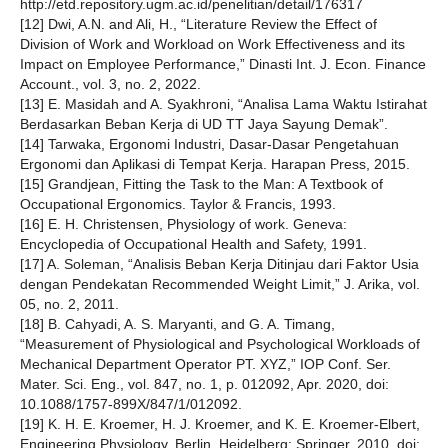
http://etd.repository.ugm.ac.id/penelitian/detail/176317
[12] Dwi, A.N. and Ali, H., “Literature Review the Effect of
Division of Work and Workload on Work Effectiveness and its
Impact on Employee Performance,” Dinasti Int. J. Econ. Finance
Account., vol. 3, no. 2, 2022.
[13] E. Masidah and A. Syakhroni, “Analisa Lama Waktu Istirahat
Berdasarkan Beban Kerja di UD TT Jaya Sayung Demak”.
[14] Tarwaka, Ergonomi Industri, Dasar-Dasar Pengetahuan
Ergonomi dan Aplikasi di Tempat Kerja. Harapan Press, 2015.
[15] Grandjean, Fitting the Task to the Man: A Textbook of
Occupational Ergonomics. Taylor & Francis, 1993.
[16] E. H. Christensen, Physiology of work. Geneva:
Encyclopedia of Occupational Health and Safety, 1991.
[17] A. Soleman, “Analisis Beban Kerja Ditinjau dari Faktor Usia
dengan Pendekatan Recommended Weight Limit,” J. Arika, vol.
05, no. 2, 2011.
[18] B. Cahyadi, A. S. Maryanti, and G. A. Timang,
“Measurement of Physiological and Psychological Workloads of
Mechanical Department Operator PT. XYZ,” IOP Conf. Ser.
Mater. Sci. Eng., vol. 847, no. 1, p. 012092, Apr. 2020, doi:
10.1088/1757-899X/847/1/012092.
[19] K. H. E. Kroemer, H. J. Kroemer, and K. E. Kroemer-Elbert,
Engineering Physiology. Berlin, Heidelberg: Springer, 2010. doi: