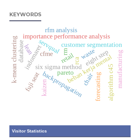
KEYWORDS
rfm analysis
importance performance analysis
k-mean clustering
servqual
database
customer segmentation
lean
indomaret
waste
eight step
rm
manufacturing
cfme
retail
beban kerja mental
rca
six sigma method
algorithm c45
pareto
backpropagation
fuji seat
forecasting
chair
kaizen
Visitor Statistics