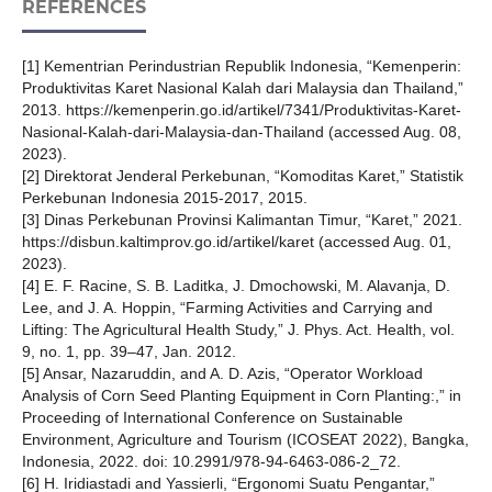
REFERENCES
[1] Kementrian Perindustrian Republik Indonesia, “Kemenperin:
Produktivitas Karet Nasional Kalah dari Malaysia dan Thailand,”
2013. https://kemenperin.go.id/artikel/7341/Produktivitas-Karet-
Nasional-Kalah-dari-Malaysia-dan-Thailand (accessed Aug. 08,
2023).
[2] Direktorat Jenderal Perkebunan, “Komoditas Karet,” Statistik
Perkebunan Indonesia 2015-2017, 2015.
[3] Dinas Perkebunan Provinsi Kalimantan Timur, “Karet,” 2021.
https://disbun.kaltimprov.go.id/artikel/karet (accessed Aug. 01,
2023).
[4] E. F. Racine, S. B. Laditka, J. Dmochowski, M. Alavanja, D.
Lee, and J. A. Hoppin, “Farming Activities and Carrying and
Lifting: The Agricultural Health Study,” J. Phys. Act. Health, vol.
9, no. 1, pp. 39–47, Jan. 2012.
[5] Ansar, Nazaruddin, and A. D. Azis, “Operator Workload
Analysis of Corn Seed Planting Equipment in Corn Planting:,” in
Proceeding of International Conference on Sustainable
Environment, Agriculture and Tourism (ICOSEAT 2022), Bangka,
Indonesia, 2022. doi: 10.2991/978-94-6463-086-2_72.
[6] H. Iridiastadi and Yassierli, “Ergonomi Suatu Pengantar,”