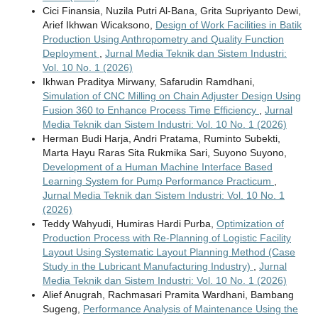
Cici Finansia, Nuzila Putri Al-Bana, Grita Supriyanto Dewi,
Arief Ikhwan Wicaksono,
Design of Work Facilities in Batik
Production Using Anthropometry and Quality Function
Deployment
,
Jurnal Media Teknik dan Sistem Industri:
Vol. 10 No. 1 (2026)
Ikhwan Praditya Mirwany, Safarudin Ramdhani,
Simulation of CNC Milling on Chain Adjuster Design Using
Fusion 360 to Enhance Process Time Efficiency
,
Jurnal
Media Teknik dan Sistem Industri: Vol. 10 No. 1 (2026)
Herman Budi Harja, Andri Pratama, Ruminto Subekti,
Marta Hayu Raras Sita Rukmika Sari, Suyono Suyono,
Development of a Human Machine Interface Based
Learning System for Pump Performance Practicum
,
Jurnal Media Teknik dan Sistem Industri: Vol. 10 No. 1
(2026)
Teddy Wahyudi, Humiras Hardi Purba,
Optimization of
Production Process with Re-Planning of Logistic Facility
Layout Using Systematic Layout Planning Method (Case
Study in the Lubricant Manufacturing Industry)
,
Jurnal
Media Teknik dan Sistem Industri: Vol. 10 No. 1 (2026)
Alief Anugrah, Rachmasari Pramita Wardhani, Bambang
Sugeng,
Performance Analysis of Maintenance Using the