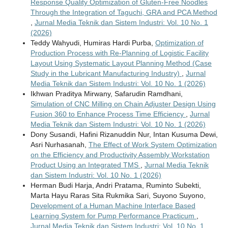
Response Quality Optimization of Gluten-Free Noodles
Through the Integration of Taguchi, GRA and PCA Method
,
Jurnal Media Teknik dan Sistem Industri: Vol. 10 No. 1
(2026)
Teddy Wahyudi, Humiras Hardi Purba,
Optimization of
Production Process with Re-Planning of Logistic Facility
Layout Using Systematic Layout Planning Method (Case
Study in the Lubricant Manufacturing Industry)
,
Jurnal
Media Teknik dan Sistem Industri: Vol. 10 No. 1 (2026)
Ikhwan Praditya Mirwany, Safarudin Ramdhani,
Simulation of CNC Milling on Chain Adjuster Design Using
Fusion 360 to Enhance Process Time Efficiency
,
Jurnal
Media Teknik dan Sistem Industri: Vol. 10 No. 1 (2026)
Dony Susandi, Hafini Rizanuddin Nur, Intan Kusuma Dewi,
Asri Nurhasanah,
The Effect of Work System Optimization
on the Efficiency and Productivity Assembly Workstation
Product Using an Integrated TMS
,
Jurnal Media Teknik
dan Sistem Industri: Vol. 10 No. 1 (2026)
Herman Budi Harja, Andri Pratama, Ruminto Subekti,
Marta Hayu Raras Sita Rukmika Sari, Suyono Suyono,
Development of a Human Machine Interface Based
Learning System for Pump Performance Practicum
,
Jurnal Media Teknik dan Sistem Industri: Vol. 10 No. 1