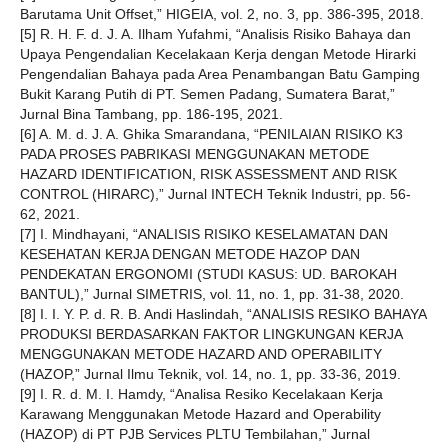
Barutama Unit Offset,” HIGEIA, vol. 2, no. 3, pp. 386-395, 2018.
[5] R. H. F. d. J. A. Ilham Yufahmi, “Analisis Risiko Bahaya dan
Upaya Pengendalian Kecelakaan Kerja dengan Metode Hirarki
Pengendalian Bahaya pada Area Penambangan Batu Gamping
Bukit Karang Putih di PT. Semen Padang, Sumatera Barat,”
Jurnal Bina Tambang, pp. 186-195, 2021.
[6] A. M. d. J. A. Ghika Smarandana, “PENILAIAN RISIKO K3
PADA PROSES PABRIKASI MENGGUNAKAN METODE
HAZARD IDENTIFICATION, RISK ASSESSMENT AND RISK
CONTROL (HIRARC),” Jurnal INTECH Teknik Industri, pp. 56-
62, 2021.
[7] I. Mindhayani, “ANALISIS RISIKO KESELAMATAN DAN
KESEHATAN KERJA DENGAN METODE HAZOP DAN
PENDEKATAN ERGONOMI (STUDI KASUS: UD. BAROKAH
BANTUL),” Jurnal SIMETRIS, vol. 11, no. 1, pp. 31-38, 2020.
[8] I. I. Y. P. d. R. B. Andi Haslindah, “ANALISIS RESIKO BAHAYA
PRODUKSI BERDASARKAN FAKTOR LINGKUNGAN KERJA
MENGGUNAKAN METODE HAZARD AND OPERABILITY
(HAZOP,” Jurnal Ilmu Teknik, vol. 14, no. 1, pp. 33-36, 2019.
[9] I. R. d. M. I. Hamdy, “Analisa Resiko Kecelakaan Kerja
Karawang Menggunakan Metode Hazard and Operability
(HAZOP) di PT PJB Services PLTU Tembilahan,” Jurnal