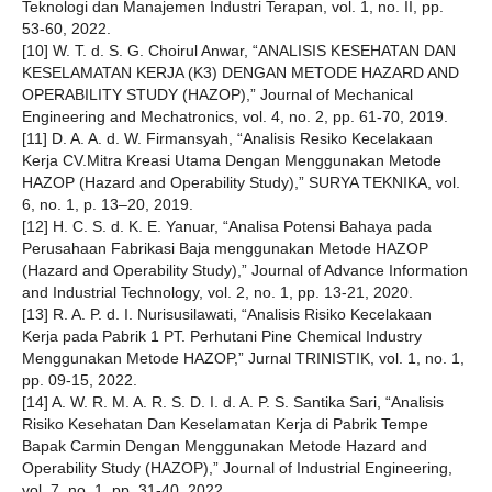
Teknologi dan Manajemen Industri Terapan, vol. 1, no. II, pp.
53-60, 2022.
[10] W. T. d. S. G. Choirul Anwar, “ANALISIS KESEHATAN DAN
KESELAMATAN KERJA (K3) DENGAN METODE HAZARD AND
OPERABILITY STUDY (HAZOP),” Journal of Mechanical
Engineering and Mechatronics, vol. 4, no. 2, pp. 61-70, 2019.
[11] D. A. A. d. W. Firmansyah, “Analisis Resiko Kecelakaan
Kerja CV.Mitra Kreasi Utama Dengan Menggunakan Metode
HAZOP (Hazard and Operability Study),” SURYA TEKNIKA, vol.
6, no. 1, p. 13–20, 2019.
[12] H. C. S. d. K. E. Yanuar, “Analisa Potensi Bahaya pada
Perusahaan Fabrikasi Baja menggunakan Metode HAZOP
(Hazard and Operability Study),” Journal of Advance Information
and Industrial Technology, vol. 2, no. 1, pp. 13-21, 2020.
[13] R. A. P. d. I. Nurisusilawati, “Analisis Risiko Kecelakaan
Kerja pada Pabrik 1 PT. Perhutani Pine Chemical Industry
Menggunakan Metode HAZOP,” Jurnal TRINISTIK, vol. 1, no. 1,
pp. 09-15, 2022.
[14] A. W. R. M. A. R. S. D. I. d. A. P. S. Santika Sari, “Analisis
Risiko Kesehatan Dan Keselamatan Kerja di Pabrik Tempe
Bapak Carmin Dengan Menggunakan Metode Hazard and
Operability Study (HAZOP),” Journal of Industrial Engineering,
vol. 7, no. 1, pp. 31-40, 2022.