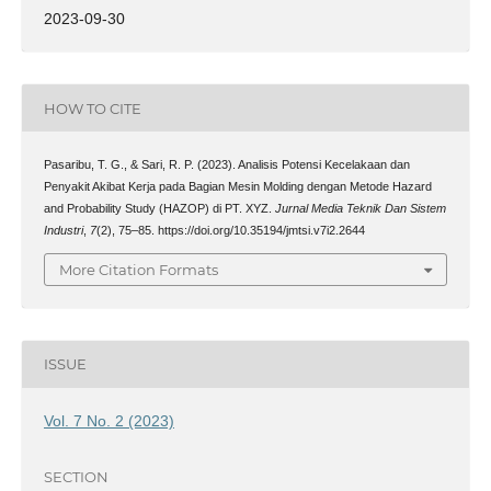
2023-09-30
HOW TO CITE
Pasaribu, T. G., & Sari, R. P. (2023). Analisis Potensi Kecelakaan dan
Penyakit Akibat Kerja pada Bagian Mesin Molding dengan Metode Hazard
and Probability Study (HAZOP) di PT. XYZ.
Jurnal Media Teknik Dan Sistem
Industri
,
7
(2), 75–85. https://doi.org/10.35194/jmtsi.v7i2.2644
More Citation Formats
ISSUE
Vol. 7 No. 2 (2023)
SECTION