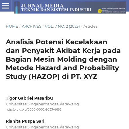
HOME
/
ARCHIVES
/
VOL. 7 NO. 2 (2023)
/
Articles
Analisis Potensi Kecelakaan
dan Penyakit Akibat Kerja pada
Bagian Mesin Molding dengan
Metode Hazard and Probability
Study (HAZOP) di PT. XYZ
Tigor Gabriel Pasaribu
Universitas Singaperbangsa Karawang
http://orcid.org/0000-0002-9033-4666
Rianita Puspa Sari
Universitas Singaperbangsa Karawang