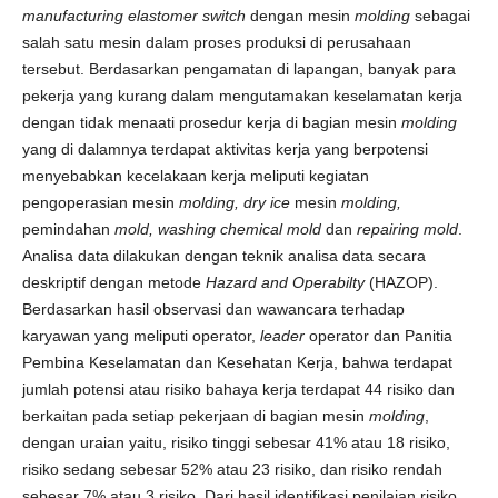
manufacturing elastomer switch
dengan mesin
molding
sebagai
salah satu mesin dalam proses produksi di perusahaan
tersebut. Berdasarkan pengamatan di lapangan, banyak para
pekerja yang kurang dalam mengutamakan keselamatan kerja
dengan tidak menaati prosedur kerja di bagian mesin
molding
yang di dalamnya terdapat aktivitas kerja yang berpotensi
menyebabkan kecelakaan kerja meliputi kegiatan
pengoperasian mesin
molding, dry ice
mesin
molding,
pemindahan
mold, washing chemical mold
dan
repairing mold
.
Analisa data dilakukan dengan teknik analisa data secara
deskriptif dengan metode
Hazard and Operabilty
(HAZOP).
Berdasarkan hasil observasi dan wawancara terhadap
karyawan yang meliputi operator,
leader
operator dan Panitia
Pembina Keselamatan dan Kesehatan Kerja, bahwa terdapat
jumlah potensi atau risiko bahaya kerja terdapat 44 risiko dan
berkaitan pada setiap pekerjaan di bagian mesin
molding
,
dengan uraian yaitu, risiko tinggi sebesar 41% atau 18 risiko,
risiko sedang sebesar 52% atau 23 risiko, dan risiko rendah
sebesar 7% atau 3 risiko. Dari hasil identifikasi penilaian risiko