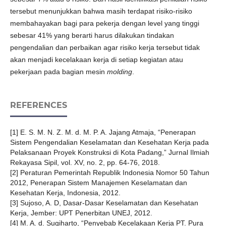
tersebut menunjukkan bahwa masih terdapat risiko-risiko
membahayakan bagi para pekerja dengan level yang tinggi
sebesar 41% yang berarti harus dilakukan tindakan
pengendalian dan perbaikan agar risiko kerja tersebut tidak
akan menjadi kecelakaan kerja di setiap kegiatan atau
pekerjaan pada bagian mesin
molding
.
REFERENCES
[1] E. S. M. N. Z. M. d. M. P. A. Jajang Atmaja, “Penerapan
Sistem Pengendalian Keselamatan dan Kesehatan Kerja pada
Pelaksanaan Proyek Konstruksi di Kota Padang,” Jurnal Ilmiah
Rekayasa Sipil, vol. XV, no. 2, pp. 64-76, 2018.
[2] Peraturan Pemerintah Republik Indonesia Nomor 50 Tahun
2012, Penerapan Sistem Manajemen Keselamatan dan
Kesehatan Kerja, Indonesia, 2012.
[3] Sujoso, A. D, Dasar-Dasar Keselamatan dan Kesehatan
Kerja, Jember: UPT Penerbitan UNEJ, 2012.
[4] M. A. d. Sugiharto, “Penyebab Kecelakaan Kerja PT. Pura