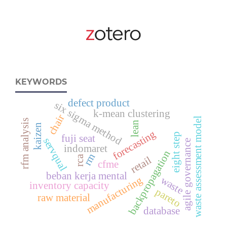
KEYWORDS
defect product
six sigma method
k-mean clustering
chair
waste assessment model
rfm analysis
lean
kaizen
forecasting
eight step
fuji seat
servqual
agile governance
indomaret
backpropagation
rm
rca
retail
cfme
beban kerja mental
waste
manufacturing
inventory capacity
pareto
raw material
database