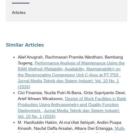
Articles
Similar Articles
Alief Anugrah, Rachmasari Pramita Wardhani, Bambang
Sugeng,
Performance Analysis of Maintenance Using the
RAM Method (Reliability, Availability, Maintainability) on
the Reciprocating Compressor Unit C-4xxx at PT PSX
,
Jurnal Media Teknik dan Sistem Industri: Vol. 10 No. 1
(2026)
Cici Finansia, Nuzila Putri Al-Bana, Grita Supriyanto Dewi,
Arief Ikhwan Wicaksono,
Design of Work Facilities in Batik
Production Using Anthropometry and Quality Function
Deployment
,
Jurnal Media Teknik dan Sistem Industri:
Vol. 10 No. 1 (2026)
M. Hanifuddin Hakim, Al-ma’rifati Ilahiyah, Andini Puspa
Kinasih, Naufal Daffa Arsalan, Altiara Dwi Erlangga,
Multi-