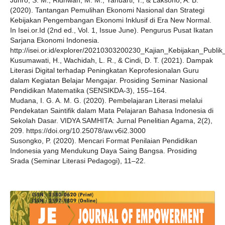
Juhro, S. M., Ridhwan, M. M., Yanuarti, T., & Laksono, A. B.
(2020). Tantangan Pemulihan Ekonomi Nasional dan Strategi
Kebijakan Pengembangan Ekonomi Inklusif di Era New Normal.
In Isei.or.Id (2nd ed., Vol. 1, Issue June). Pengurus Pusat Ikatan
Sarjana Ekonomi Indonesia.
http://isei.or.id/explorer/20210303200230_Kajian_Kebijakan_Publik
Kusumawati, H., Wachidah, L. R., & Cindi, D. T. (2021). Dampak
Literasi Digital terhadap Peningkatan Keprofesionalan Guru
dalam Kegiatan Belajar Mengajar. Prosiding Seminar Nasional
Pendidikan Matematika (SENSIKDA-3), 155–164.
Mudana, I. G. A. M. G. (2020). Pembelajaran Literasi melalui
Pendekatan Saintifik dalam Mata Pelajaran Bahasa Indonesia di
Sekolah Dasar. VIDYA SAMHITA: Jurnal Penelitian Agama, 2(2),
209. https://doi.org/10.25078/aw.v6i2.3000
Susongko, P. (2020). Mencari Format Penilaian Pendidikan
Indonesia yang Mendukung Daya Saing Bangsa. Prosiding
Srada (Seminar Literasi Pedagogi), 11–22.