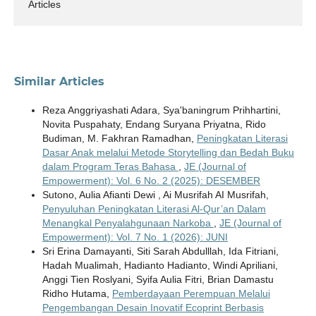
Articles
Similar Articles
Reza Anggriyashati Adara, Sya'baningrum Prihhartini,
Novita Puspahaty, Endang Suryana Priyatna, Rido
Budiman, M. Fakhran Ramadhan,
Peningkatan Literasi
Dasar Anak melalui Metode Storytelling dan Bedah Buku
dalam Program Teras Bahasa
,
JE (Journal of
Empowerment): Vol. 6 No. 2 (2025): DESEMBER
Sutono, Aulia Afianti Dewi , Ai Musrifah AI Musrifah,
Penyuluhan Peningkatan Literasi Al-Qur’an Dalam
Menangkal Penyalahgunaan Narkoba
,
JE (Journal of
Empowerment): Vol. 7 No. 1 (2026): JUNI
Sri Erina Damayanti, Siti Sarah Abdulllah, Ida Fitriani,
Hadah Mualimah, Hadianto Hadianto, Windi Apriliani,
Anggi Tien Roslyani, Syifa Aulia Fitri, Brian Damastu
Ridho Hutama,
Pemberdayaan Perempuan Melalui
Pengembangan Desain Inovatif Ecoprint Berbasis