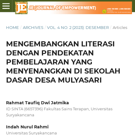
HOME
/
ARCHIVES
/
VOL. 4 NO. 2 (2023): DESEMBER
/
Articles
MENGEMBANGKAN LITERASI
DENGAN PENDEKATAN
PEMBELAJARAN YANG
MENYENANGKAN DI SEKOLAH
DASAR DESA MULYASARI
Rahmat Taufiq Dwi Jatmika
ID SINTA (6657396) Fakultas Sains Terapan, Universitas
Suryakancana
Indah Nurul Rahmi
Universitas Suryakancana