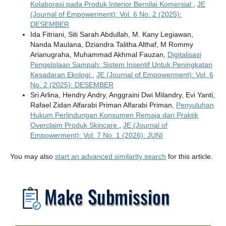
Kolaborasi pada Produk Interior Bernilai Komersial
,
JE
(Journal of Empowerment): Vol. 6 No. 2 (2025):
DESEMBER
Ida Fitriani, Siti Sarah Abdullah, M. Kany Legiawan,
Nanda Maulana, Dziandra Talitha Althaf, M Rommy
Arianugraha, Muhammad Akhmal Fauzan,
Digitalisasi
Pengelolaan Sampah: Sistem Insentif Untuk Peningkatan
Kesadaran Ekologi
,
JE (Journal of Empowerment): Vol. 6
No. 2 (2025): DESEMBER
Sri Arlina, Hendry Andry, Anggraini Dwi Milandry, Evi Yanti,
Rafael Zidan Alfarabi Priman Alfarabi Priman,
Penyuluhan
Hukum Perlindungan Konsumen Remaja dari Praktik
Overclaim Produk Skincare
,
JE (Journal of
Empowerment): Vol. 7 No. 1 (2026): JUNI
You may also
start an advanced similarity search
for this article.