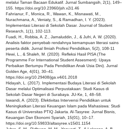
melalui Taman Bacaan Edukatif. Jurnal Sumbangsih, 2(1), 149–
155. https://doi.org/10.23960/jsh.v2i1.46
Fahrianur, F., Monica, R., Wawan, K., Misnawati, M.,
Nurachmana, A., Veniaty, S., & Ramadhan, I. Y. (2023).
Implementasi Literasi di Sekolah Dasar. Journal of Student
Research, 1(1), 102-113.
Fuadi, H., Robbia, A. Z., Jamaluddin, J., & Jufri, A. W. (2020).
Analisis faktor penyebab rendahnya kemampuan literasi sains
peserta didik. Jurnal Ilmiah Profesi Pendidikan, 5(2), 108-11
Hewi, L., & Shaleh, M. (2020). Refleksi Hasil PISA (The
Programme For International Student Assesment): Upaya
Perbaikan Bertumpu Pada Pendidikan Anak Usia Dini). Jurnal
Golden Age, 4(01), 30–41.
https://doi.org/10.29408/jga.v4i01.2018
Hidayah, L. (2017). Implementasi Budaya Literasi di Sekolah
Dasar melalui Optimalisasi Perpustakaan: Studi Kasus di
Sekolah Dasar Negeri di Surabaya. JU-Ke, 1, 48–58.
Iswandi, A. (2023). Efektivitas Intervensi Pendidikan untuk
Meningkatkan Literasi Keuangan Islam pada Mahasiswa: Studi
Kasus di Universitas PTIQ Jakarta. Al-Tasyree: Jurnal Bisnis,
Keuangan Dan Ekonomi Syariah, 15(01), 10–17.
https://doi.org/10.59833/altasyree.v15i01.1154