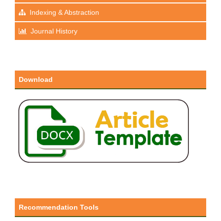
Indexing & Abstraction
Journal History
Download
Recommendation Tools