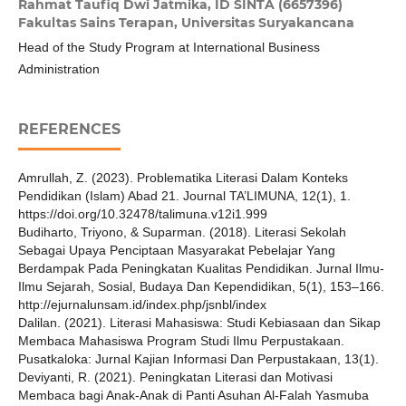
Rahmat Taufiq Dwi Jatmika,
ID SINTA (6657396)
Fakultas Sains Terapan, Universitas Suryakancana
Head of the Study Program at International Business
Administration
REFERENCES
Amrullah, Z. (2023). Problematika Literasi Dalam Konteks
Pendidikan (Islam) Abad 21. Journal TA’LIMUNA, 12(1), 1.
https://doi.org/10.32478/talimuna.v12i1.999
Budiharto, Triyono, & Suparman. (2018). Literasi Sekolah
Sebagai Upaya Penciptaan Masyarakat Pebelajar Yang
Berdampak Pada Peningkatan Kualitas Pendidikan. Jurnal Ilmu-
Ilmu Sejarah, Sosial, Budaya Dan Kependidikan, 5(1), 153–166.
http://ejurnalunsam.id/index.php/jsnbl/index
Dalilan. (2021). Literasi Mahasiswa: Studi Kebiasaan dan Sikap
Membaca Mahasiswa Program Studi Ilmu Perpustakaan.
Pusatkaloka: Jurnal Kajian Informasi Dan Perpustakaan, 13(1).
Deviyanti, R. (2021). Peningkatan Literasi dan Motivasi
Membaca bagi Anak-Anak di Panti Asuhan Al-Falah Yasmuba