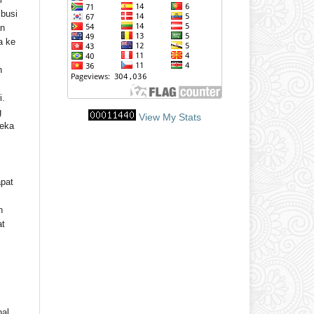
ibusi
an
a ke
h
i.
g
View My Stats
reka
apat
n
at
nal