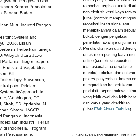
OM (Badan Pengawas Obat
tambahan terpisah untuk distr
eriksaan Sarana Pengolahan
non ekslusif versi kaya terbit
kasi Pangan Badan
jurnal (contoh: mempostingny
repositori institusional atau
inan Mutu Industri Pangan.
menerbitkannya dalam sebua
buku), dengan pengakuan
ol Point System and
penerbitan awalnya di jurnal in
ayu. 2008. Disain
Penulis diizinkan dan didoron
Berbasis Perbaikan Kinerja
untuk mem-posting karya me
Di Wilayah Utara Jawa
online (contoh: di repositori
ut Pertanian Bogor. Sapers
institusional atau di website
 Fruits and Vegetables.
mereka) sebelum dan selama
son, KE.
proses penyerahan, karena d
Technology. Stevenson,
mengarahkan ke pertukaran
ntrol point,Didalam :
produktif, seperti halnya sitira
 SystematicApproach to
yang lebih awal dan lebih heb
itute, Washington, DC.
dari karya yang diterbitkan.
Sirait, SD, Aprianita, N
(Lihat
Efek Akses Terbuka
).
erapan Sistem HACCP
ri Pangan di Indonesia,
gelolaan Industri : Peran
 di Indonesia, Program
lah Pascasarjana.
2. Kebijakan yang diajukan untuk jur