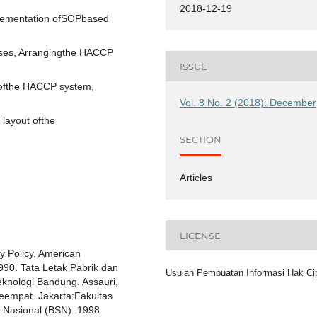
2018-12-19
lementation ofSOPbased
sses, Arrangingthe HACCP
ISSUE
 ofthe HACCP system,
Vol. 8 No. 2 (2018): December
layout ofthe
SECTION
Articles
LICENSE
y Policy, American
1990. Tata Letak Pabrik dan
Usulan Pembuatan Informasi Hak Ci
eknologi Bandung. Assauri,
eempat. Jakarta:Fakultas
 Nasional (BSN). 1998.