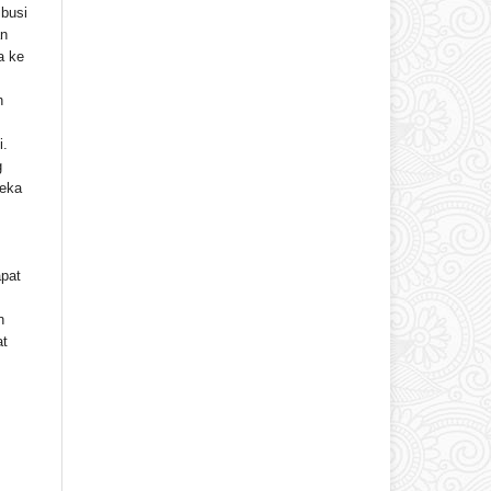
ibusi
an
a ke
h
i.
g
reka
apat
n
at