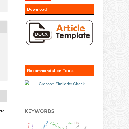
Download
Recommendation Tools
KEYWORDS
pta
minat beli
nira
abu boiler