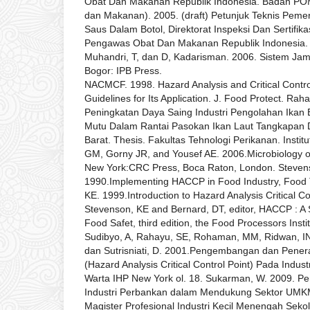
Obat Dan Makanan Republik Indonesia. Badan P
dan Makanan). 2005. (draft) Petunjuk Teknis Pem
Saus Dalam Botol, Direktorat Inspeksi Dan Sertifi
Pengawas Obat Dan Makanan Republik Indonesia.
Muhandri, T, dan D, Kadarisman. 2006. Sistem Jam
Bogor: IPB Press.
NACMCF. 1998. Hazard Analysis and Critical Contr
Guidelines for Its Application. J. Food Protect. Rah
Peningkatan Daya Saing Industri Pengolahan Ikan 
Mutu Dalam Rantai Pasokan Ikan Laut Tangkapan 
Barat. Thesis. Fakultas Tehnologi Perikanan. Instit
GM, Gorny JR, and Yousef AE. 2006.Microbiology of
New York:CRC Press, Boca Raton, London. Steven
1990.Implementing HACCP in Food Industry, Food 
KE. 1999.Introduction to Hazard Analysis Critical Co
Stevenson, KE and Bernard, DT, editor, HACCP : A
Food Safet, third edition, the Food Processors Inst
Sudibyo, A, Rahayu, SE, Rohaman, MM, Ridwan, IN, 
dan Sutrisniati, D. 2001.Pengembangan dan Pen
(Hazard Analysis Critical Control Point) Pada Indust
Warta IHP New York ol. 18. Sukarman, W. 2009. Pen
Industri Perbankan dalam Mendukung Sektor UMKM
Magister Profesional Industri Kecil Menengah Seko