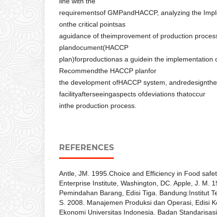
line with the
requirementsof GMPandHACCP, analyzing the Imp
onthe critical pointsas
aguidance of theimprovement of production proce
plandocument(HACCP
plan)forproductionas a guidein the implementation
Recommendthe HACCP planfor
the development ofHACCP system, andredesignthe 
facilityafterseeingaspects ofdeviations thatoccur
inthe production process.
REFERENCES
Antle, JM. 1995.Choice and Efficiency in Food safet
Enterprise Institute, Washington, DC. Apple, J. M. 
Pemindahan Barang, Edisi Tiga. Bandung:Institut T
S. 2008. Manajemen Produksi dan Operasi, Edisi K
Ekonomi Universitas Indonesia. Badan Standarisasi