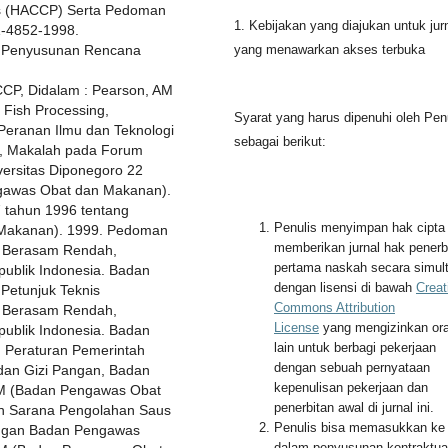
tis (HACCP) Serta Pedoman
1. Kebijakan yang diajukan untuk jur
1-4852-1998.
n Penyusunan Rencana
yang menawarkan akses terbuka
CP, Didalam : Pearson, AM
 Fish Processing,
Syarat yang harus dipenuhi oleh Pen
Peranan Ilmu dan Teknologi
sebagai berikut:
, Makalah pada Forum
ersitas Diponegoro 22
gawas Obat dan Makanan).
 tahun 1996 tentang
Penulis menyimpan hak cipta
Makanan). 1999. Pedoman
memberikan jurnal hak penerb
 Berasam Rendah,
pertama naskah secara simul
ublik Indonesia. Badan
dengan lisensi di bawah
Creat
etunjuk Teknis
Commons Attribution
 Berasam Rendah,
License
yang mengizinkan or
ublik Indonesia. Badan
lain untuk berbagi pekerjaan
 Peraturan Pemerintah
dengan sebuah pernyataan
dan Gizi Pangan, Badan
kepenulisan pekerjaan dan
M (Badan Pengawas Obat
penerbitan awal di jurnal ini.
an Sarana Pengolahan Saus
Penulis bisa memasukkan ke
 Pangan Badan Pengawas
dalam penyusunan kontraktua