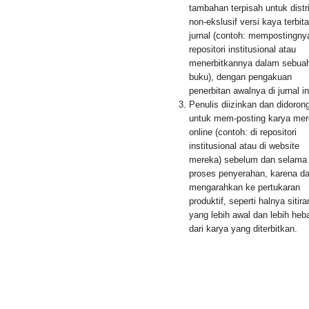
tambahan terpisah untuk distr
non-ekslusif versi kaya terbit
jurnal (contoh: mempostingny
repositori institusional atau
menerbitkannya dalam sebua
buku), dengan pengakuan
penerbitan awalnya di jurnal in
Penulis diizinkan dan didoron
untuk mem-posting karya me
online (contoh: di repositori
institusional atau di website
mereka) sebelum dan selama
proses penyerahan, karena d
mengarahkan ke pertukaran
produktif, seperti halnya sitira
yang lebih awal dan lebih heb
dari karya yang diterbitkan.