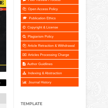
Open Access Policy
Publication Ethics
Copyright & License
Plagiarism Policy
Article Retraction & Withdrawal
Articles Processing Charge
Author Guidlines
Indexing & Abstraction
Journal History
)
TEMPLATE