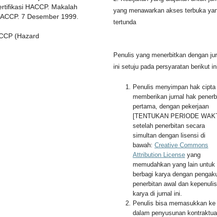
ertifikasi HACCP. Makalah
yang menawarkan akses terbuka ya
i HACCP. 7 Desember 1999.
tertunda
CCP (Hazard
Penulis yang menerbitkan dengan jur
ini setuju pada persyaratan berikut in
Penulis menyimpan hak cipta
memberikan jurnal hak penerb
pertama, dengan pekerjaan
[TENTUKAN PERIODE WAK
setelah penerbitan secara
simultan dengan lisensi di
bawah:
Creative Commons
Attribution License
yang
memudahkan yang lain untuk
berbagi karya dengan pengak
penerbitan awal dan kepenuli
karya di jurnal ini.
Penulis bisa memasukkan ke
dalam penyusunan kontraktua