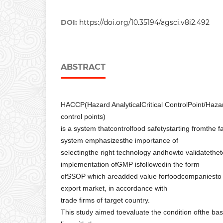
DOI:
https://doi.org/10.35194/agsci.v8i2.492
ABSTRACT
HACCP(Hazard AnalyticalCritical ControlPoint/Hazard
control points)
is a system thatcontrolfood safetystarting fromthe 
system emphasizesthe importance of
selectingthe right technology andhowto validatethe
implementation ofGMP isfollowedin the form
ofSSOP which areadded value forfoodcompaniesto 
export market, in accordance with
trade firms of target country.
This study aimed toevaluate the condition ofthe basi