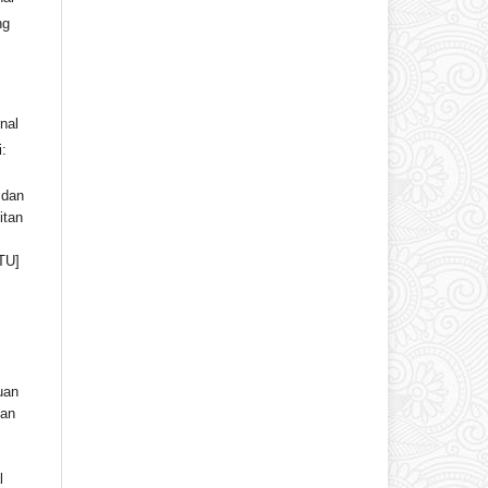
ng
nal
i:
 dan
itan
TU]
uan
san
l