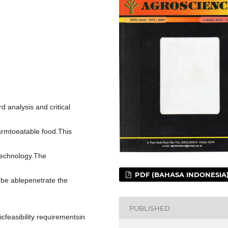
 analysis and critical
farmtoeatable food.This
technology.The
PDF (BAHASA INDONESIA
be ablepenetrate the
PUBLISHED
cfeasibility requirementsin