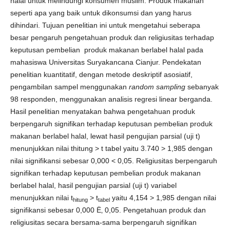
halal untuk melindungi konsumen muslim. Produk makanan
seperti apa yang baik untuk dikonsumsi dan yang harus
dihindari. Tujuan penelitian ini untuk mengetahui seberapa
besar pengaruh pengetahuan produk dan religiusitas terhadap
keputusan pembelian produk makanan berlabel halal pada
mahasiswa Universitas Suryakancana Cianjur. Pendekatan
penelitian kuantitatif, dengan metode deskriptif asosiatif,
pengambilan sampel menggunakan
random sampling
sebanyak
98 responden, menggunakan analisis regresi linear berganda.
Hasil penelitian menyatakan bahwa pengetahuan produk
berpengaruh signifikan terhadap keputusan pembelian produk
makanan berlabel halal, lewat hasil pengujian parsial (uji t)
menunjukkan nilai thitung > t tabel yaitu 3.740 > 1,985 dengan
nilai signifikansi sebesar 0,000 < 0,05. Religiusitas berpengaruh
signifikan terhadap keputusan pembelian produk makanan
berlabel halal, hasil pengujian parsial (uji t) variabel
menunjukkan nilai t
> t
yaitu 4,154 > 1,985 dengan nilai
hitung
tabel
signifikansi sebesar 0,000 Ë‚ 0,05. Pengetahuan produk dan
religiusitas secara bersama-sama berpengaruh signifikan