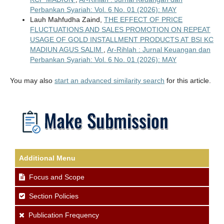
Perbankan Syariah: Vol. 6 No. 01 (2026): MAY
Lauh Mahfudha Zaind,
THE EFFECT OF PRICE
FLUCTUATIONS AND SALES PROMOTION ON REPEAT
USAGE OF GOLD INSTALLMENT PRODUCTS AT BSI KC
MADIUN AGUS SALIM
,
Ar-Rihlah : Jurnal Keuangan dan
Perbankan Syariah: Vol. 6 No. 01 (2026): MAY
You may also
start an advanced similarity search
for this article.
Additional Menu
Focus and Scope
Section Policies
Publication Frequency