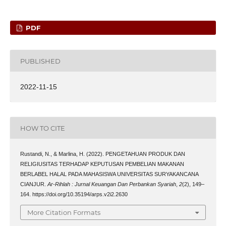
PDF
PUBLISHED
2022-11-15
HOW TO CITE
Rustandi, N., & Marlina, H. (2022). PENGETAHUAN PRODUK DAN
RELIGIUSITAS TERHADAP KEPUTUSAN PEMBELIAN MAKANAN
BERLABEL HALAL PADA MAHASISWA UNIVERSITAS SURYAKANCANA
CIANJUR.
Ar-Rihlah : Jurnal Keuangan Dan Perbankan Syariah
,
2
(2), 149–
164. https://doi.org/10.35194/arps.v2i2.2630
More Citation Formats