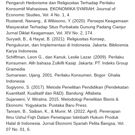
Pengaruh Hedonisme dan Religiusitas Terhadap Perilaku
Konsumtif Mahasiswa. EKONOMIKA SYARIAH: Journal of
Economic Studies, Vol. 4 No. 1, 4.
Rustandi, Nanang., & Wibisono, Y. (2020). Persepsi Keagamaan
Masyarakat Terhadap Situs Purbakala Gunung Padang Cianjur.
Jurnal Diklat Keagamaan, Vol. XIV No. 2, 174.
Suryadi, B., & Hayat, B. (2021). Religiusitas Konsep,
Pengukuran, dan Implementasi di Indonesia. Jakarta: Bibliosmia
Karya Indonesia.
Schiffman, Leon G., dan Kanuk, Leslie Lazar. (2009). Perilaku
Konsumen. Alih bahasa Zulkifli Kasip. Jakarta: PT. Indeks Group
Gramedia
Sumarwan, Ujang. 2001. Perilaku Konsumen. Bogor: Ghalia
Indonesia
Sugiyono, S. (2017). Metode Penelitian Pendidikan (Pendekatan
Kuantitatif, Kualitatif dan R&D). Bandung: Alfabeta.
Sujarweni, V. Wiratna. 2015. Metodologi Penelitian Bisnis &
Ekonomi. Yogyakarta: Pustaka Baru Press.
Tamam, B., Saiban, K., & Munir, M. (2022, April). Penerapan
Ilmu Ushul Fiqh Dalam Penetapan Istinbath Hukum Produk
Halal di Indonesia. Jurnal Ekonomi Syariah Pelita Bangsa, Vol.
07 No. 01, 6.