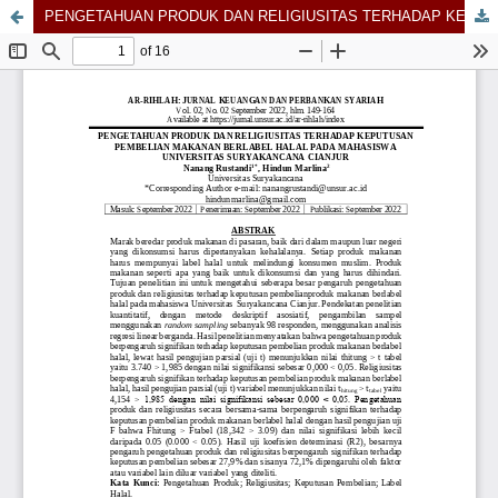
PENGETAHUAN PRODUK DAN RELIGIUSITAS TERHADAP KEPUTUSAN PEMBELIAN MAKANAN BERLABEL HALAL PADA MAHASISWA UNIVERSITAS SURYAKANCANA CIANJUR