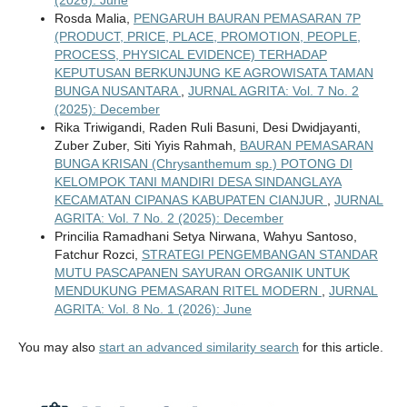
Rosda Malia,
PENGARUH BAURAN PEMASARAN 7P
(PRODUCT, PRICE, PLACE, PROMOTION, PEOPLE,
PROCESS, PHYSICAL EVIDENCE) TERHADAP
KEPUTUSAN BERKUNJUNG KE AGROWISATA TAMAN
BUNGA NUSANTARA
,
JURNAL AGRITA: Vol. 7 No. 2
(2025): December
Rika Triwigandi, Raden Ruli Basuni, Desi Dwidjayanti,
Zuber Zuber, Siti Yiyis Rahmah,
BAURAN PEMASARAN
BUNGA KRISAN (Chrysanthemum sp.) POTONG DI
KELOMPOK TANI MANDIRI DESA SINDANGLAYA
KECAMATAN CIPANAS KABUPATEN CIANJUR
,
JURNAL
AGRITA: Vol. 7 No. 2 (2025): December
Princilia Ramadhani Setya Nirwana, Wahyu Santoso,
Fatchur Rozci,
STRATEGI PENGEMBANGAN STANDAR
MUTU PASCAPANEN SAYURAN ORGANIK UNTUK
MENDUKUNG PEMASARAN RITEL MODERN
,
JURNAL
AGRITA: Vol. 8 No. 1 (2026): June
You may also
start an advanced similarity search
for this article.