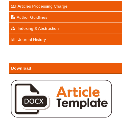
Articles Processing Charge
Author Guidlines
Indexing & Abstraction
Journal History
Download