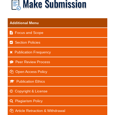
Additional Menu
Focus and Scope
Section Policies
Publication Frequency
Peer Review Process
Open Access Policy
Publication Ethics
Copyright & License
Plagiarism Policy
Article Retraction & Withdrawal