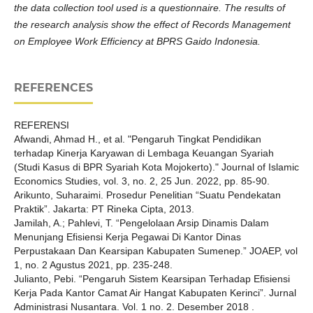
the data collection tool used is a questionnaire. The results of
the research analysis show the effect of Records Management
on Employee Work Efficiency at BPRS Gaido Indonesia.
REFERENCES
REFERENSI
Afwandi, Ahmad H., et al. "Pengaruh Tingkat Pendidikan
terhadap Kinerja Karyawan di Lembaga Keuangan Syariah
(Studi Kasus di BPR Syariah Kota Mojokerto)." Journal of Islamic
Economics Studies, vol. 3, no. 2, 25 Jun. 2022, pp. 85-90.
Arikunto, Suharaimi. Prosedur Penelitian “Suatu Pendekatan
Praktik”. Jakarta: PT Rineka Cipta, 2013.
Jamilah, A.; Pahlevi, T. “Pengelolaan Arsip Dinamis Dalam
Menunjang Efisiensi Kerja Pegawai Di Kantor Dinas
Perpustakaan Dan Kearsipan Kabupaten Sumenep.” JOAEP, vol
1, no. 2 Agustus 2021, pp. 235-248.
Julianto, Pebi. “Pengaruh Sistem Kearsipan Terhadap Efisiensi
Kerja Pada Kantor Camat Air Hangat Kabupaten Kerinci”. Jurnal
Administrasi Nusantara. Vol. 1 no. 2. Desember 2018 .