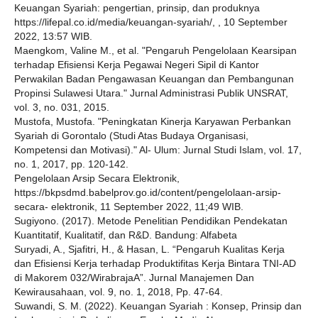
Keuangan Syariah: pengertian, prinsip, dan produknya
https://lifepal.co.id/media/keuangan-syariah/, , 10 September
2022, 13:57 WIB.
Maengkom, Valine M., et al. "Pengaruh Pengelolaan Kearsipan
terhadap Efisiensi Kerja Pegawai Negeri Sipil di Kantor
Perwakilan Badan Pengawasan Keuangan dan Pembangunan
Propinsi Sulawesi Utara." Jurnal Administrasi Publik UNSRAT,
vol. 3, no. 031, 2015.
Mustofa, Mustofa. "Peningkatan Kinerja Karyawan Perbankan
Syariah di Gorontalo (Studi Atas Budaya Organisasi,
Kompetensi dan Motivasi)." Al- Ulum: Jurnal Studi Islam, vol. 17,
no. 1, 2017, pp. 120-142.
Pengelolaan Arsip Secara Elektronik,
https://bkpsdmd.babelprov.go.id/content/pengelolaan-arsip-
secara- elektronik, 11 September 2022, 11;49 WIB.
Sugiyono. (2017). Metode Penelitian Pendidikan Pendekatan
Kuantitatif, Kualitatif, dan R&D. Bandung: Alfabeta
Suryadi, A., Sjafitri, H., & Hasan, L. “Pengaruh Kualitas Kerja
dan Efisiensi Kerja terhadap Produktifitas Kerja Bintara TNI-AD
di Makorem 032/WirabrajaA”. Jurnal Manajemen Dan
Kewirausahaan, vol. 9, no. 1, 2018, Pp. 47-64.
Suwandi, S. M. (2022). Keuangan Syariah : Konsep, Prinsip dan