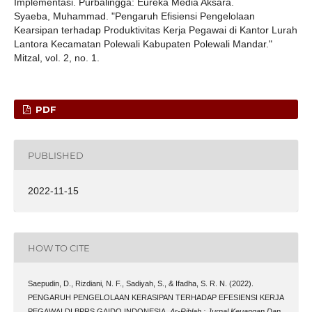
Implementasi. Purbalingga: Eureka Media Aksara.
Syaeba, Muhammad. "Pengaruh Efisiensi Pengelolaan
Kearsipan terhadap Produktivitas Kerja Pegawai di Kantor Lurah
Lantora Kecamatan Polewali Kabupaten Polewali Mandar."
Mitzal, vol. 2, no. 1.
PDF
PUBLISHED
2022-11-15
HOW TO CITE
Saepudin, D., Rizdiani, N. F., Sadiyah, S., & Ifadha, S. R. N. (2022).
PENGARUH PENGELOLAAN KERASIPAN TERHADAP EFESIENSI KERJA
PEGAWAI DI BPRS GAIDO INDONESIA.
Ar-Rihlah : Jurnal Keuangan Dan