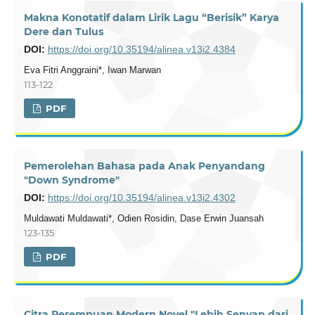
Makna Konotatif dalam Lirik Lagu “Berisik” Karya
Dere dan Tulus
DOI:
https://doi.org/10.35194/alinea.v13i2.4384
Eva Fitri Anggraini*, Iwan Marwan
113-122
PDF
Pemerolehan Bahasa pada Anak Penyandang
"Down Syndrome"
DOI:
https://doi.org/10.35194/alinea.v13i2.4302
Muldawati Muldawati*, Odien Rosidin, Dase Erwin Juansah
123-135
PDF
Citra Perempuan Modern Novel "Lebih Senyap dari