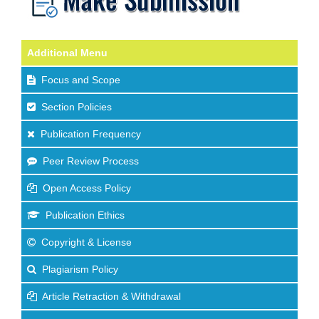
Additional Menu
Focus and Scope
Section Policies
Publication Frequency
Peer Review Process
Open Access Policy
Publication Ethics
Copyright & License
Plagiarism Policy
Article Retraction & Withdrawal