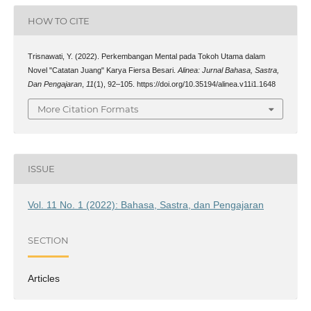
HOW TO CITE
Trisnawati, Y. (2022). Perkembangan Mental pada Tokoh Utama dalam
Novel "Catatan Juang" Karya Fiersa Besari.
Alinea: Jurnal Bahasa, Sastra,
Dan Pengajaran
,
11
(1), 92–105. https://doi.org/10.35194/alinea.v11i1.1648
More Citation Formats
ISSUE
Vol. 11 No. 1 (2022): Bahasa, Sastra, dan Pengajaran
SECTION
Articles