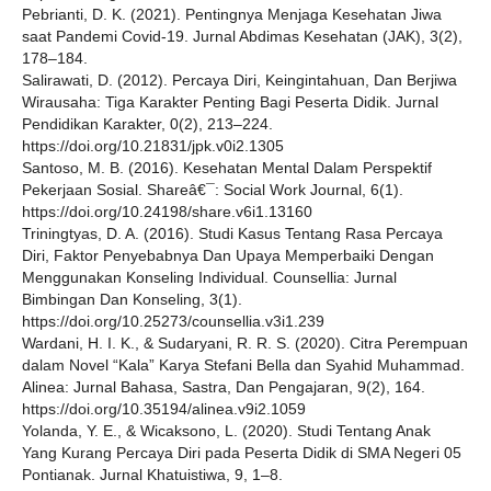
Pebrianti, D. K. (2021). Pentingnya Menjaga Kesehatan Jiwa
saat Pandemi Covid-19. Jurnal Abdimas Kesehatan (JAK), 3(2),
178–184.
Salirawati, D. (2012). Percaya Diri, Keingintahuan, Dan Berjiwa
Wirausaha: Tiga Karakter Penting Bagi Peserta Didik. Jurnal
Pendidikan Karakter, 0(2), 213–224.
https://doi.org/10.21831/jpk.v0i2.1305
Santoso, M. B. (2016). Kesehatan Mental Dalam Perspektif
Pekerjaan Sosial. Shareâ€¯: Social Work Journal, 6(1).
https://doi.org/10.24198/share.v6i1.13160
Triningtyas, D. A. (2016). Studi Kasus Tentang Rasa Percaya
Diri, Faktor Penyebabnya Dan Upaya Memperbaiki Dengan
Menggunakan Konseling Individual. Counsellia: Jurnal
Bimbingan Dan Konseling, 3(1).
https://doi.org/10.25273/counsellia.v3i1.239
Wardani, H. I. K., & Sudaryani, R. R. S. (2020). Citra Perempuan
dalam Novel “Kala” Karya Stefani Bella dan Syahid Muhammad.
Alinea: Jurnal Bahasa, Sastra, Dan Pengajaran, 9(2), 164.
https://doi.org/10.35194/alinea.v9i2.1059
Yolanda, Y. E., & Wicaksono, L. (2020). Studi Tentang Anak
Yang Kurang Percaya Diri pada Peserta Didik di SMA Negeri 05
Pontianak. Jurnal Khatuistiwa, 9, 1–8.