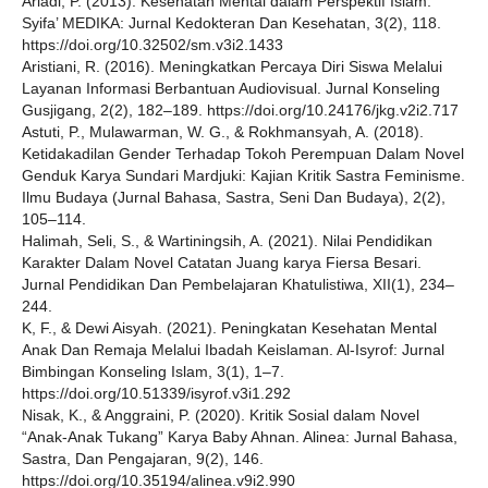
Ariadi, P. (2013). Kesehatan Mental dalam Perspektif Islam.
Syifa’ MEDIKA: Jurnal Kedokteran Dan Kesehatan, 3(2), 118.
https://doi.org/10.32502/sm.v3i2.1433
Aristiani, R. (2016). Meningkatkan Percaya Diri Siswa Melalui
Layanan Informasi Berbantuan Audiovisual. Jurnal Konseling
Gusjigang, 2(2), 182–189. https://doi.org/10.24176/jkg.v2i2.717
Astuti, P., Mulawarman, W. G., & Rokhmansyah, A. (2018).
Ketidakadilan Gender Terhadap Tokoh Perempuan Dalam Novel
Genduk Karya Sundari Mardjuki: Kajian Kritik Sastra Feminisme.
Ilmu Budaya (Jurnal Bahasa, Sastra, Seni Dan Budaya), 2(2),
105–114.
Halimah, Seli, S., & Wartiningsih, A. (2021). Nilai Pendidikan
Karakter Dalam Novel Catatan Juang karya Fiersa Besari.
Jurnal Pendidikan Dan Pembelajaran Khatulistiwa, XII(1), 234–
244.
K, F., & Dewi Aisyah. (2021). Peningkatan Kesehatan Mental
Anak Dan Remaja Melalui Ibadah Keislaman. Al-Isyrof: Jurnal
Bimbingan Konseling Islam, 3(1), 1–7.
https://doi.org/10.51339/isyrof.v3i1.292
Nisak, K., & Anggraini, P. (2020). Kritik Sosial dalam Novel
“Anak-Anak Tukang” Karya Baby Ahnan. Alinea: Jurnal Bahasa,
Sastra, Dan Pengajaran, 9(2), 146.
https://doi.org/10.35194/alinea.v9i2.990