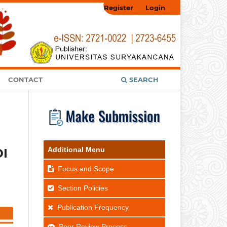
Register
Login
CONTACT
SEARCH
Additional Menu
I
Focus and Scope
Section Policies
Publication Frequency
Peer Review Process