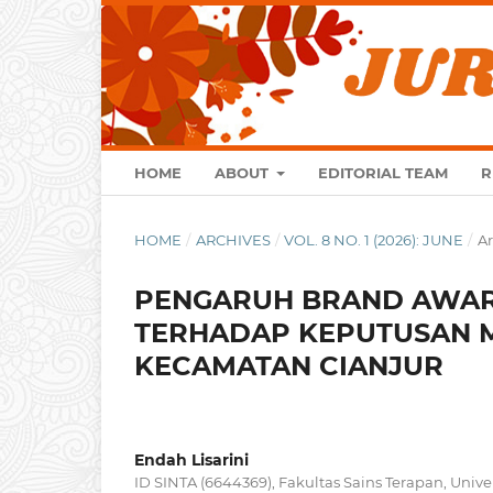
HOME
ABOUT
EDITORIAL TEAM
R
HOME
/
ARCHIVES
/
VOL. 8 NO. 1 (2026): JUNE
/
Ar
PENGARUH BRAND AWAR
TERHADAP KEPUTUSAN M
KECAMATAN CIANJUR
Endah Lisarini
ID SINTA (6644369), Fakultas Sains Terapan, Univ