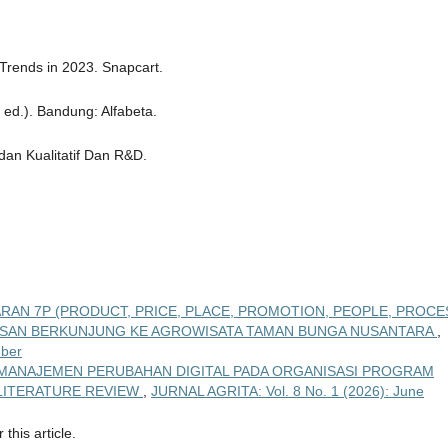
Trends in 2023. Snapcart.
h ed.). Bandung: Alfabeta.
 dan Kualitatif Dan R&D.
AN 7P (PRODUCT, PRICE, PLACE, PROMOTION, PEOPLE, PROCE
USAN BERKUNJUNG KE AGROWISATA TAMAN BUNGA NUSANTARA
,
mber
 MANAJEMEN PERUBAHAN DIGITAL PADA ORGANISASI PROGRAM
 LITERATURE REVIEW
,
JURNAL AGRITA: Vol. 8 No. 1 (2026): June
 this article.