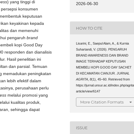
ness
) yang tinggi di
2026-06-30
tu persepsi konsumen
 membentuk keputusan
rikan keyakinan kepada
HOW TO CITE
alitas dan memenuhi
tahui pengaruh
brand
Lisarini, E., Saepul Alam, A., & Kurnia
embeli kopi Good Day
Suhartandi, V. (2026). PENGARUH
00 responden dan dianalisis
BRAND AWARENESS DAN BRAND
. Hasil penelitian ini
IMAGE TERHADAP KEPUTUSAN
tan dan parsial. Temuan
MEMBELI KOPI GOOD DAY SACHET
ang memadukan peningkatan
DI KECAMATAN CIANJUR.
JURNAL
AGRITA
,
8
(1), 45–60. Retrieved from
n lebih efektif dalam
https://jurnal.unsur.ac.id/index.php/agrita
asinya, perusahaan perlu
article/view/6147
ess
melalui promosi yang
More Citation Formats
elalui kualitas produk,
aran, sehingga dapat
ISSUE