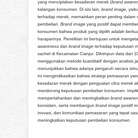
yang menciptakan kesadaran merek (
brand aware
kalangan konsumen. Di sisi lain,
brand image
, yai
terhadap merek, memainkan peran penting dalam
pembelian.
Brand image
yang positif dapat membe
konsumen bahwa produk yang dipilih adalah berku
harapannya. Penelitian ini bertujuan untuk menge
awareness
dan
brand image
terhadap keputusan m
sachet di Kecamatan Cianjur. Dihimpun data dari 1
menggunakan metode kuantitatif dengan analisis jalur
menunjukkan bahwa adanya pengaruh secara simul
ini mengindikasikan bahwa strategi pemasaran y
kesadaran merek dengan penguatan citra merek aka
mendorong keputusan pembelian konsumen. Implik
mempertahankan dan meningkatkan
brand awaren
konsisten, serta membangun
brand image
positif m
inovasi, dan komunikasi pemasaran yang tepat sas
meningkatkan keputusan pembelian konsumen.