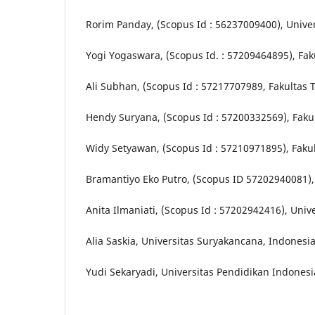
Rorim Panday, (Scopus Id : 56237009400), Unive
Yogi Yogaswara, (Scopus Id. : 57209464895), Fak
Ali Subhan, (Scopus Id : 57217707989, Fakultas 
Hendy Suryana, (Scopus Id : 57200332569), Fakul
Widy Setyawan, (Scopus Id : 57210971895), Fakul
Bramantiyo Eko Putro, (Scopus ID 57202940081),
Anita Ilmaniati, (Scopus Id : 57202942416), Uni
Alia Saskia, Universitas Suryakancana, Indonesi
Yudi Sekaryadi, Universitas Pendidikan Indonesi