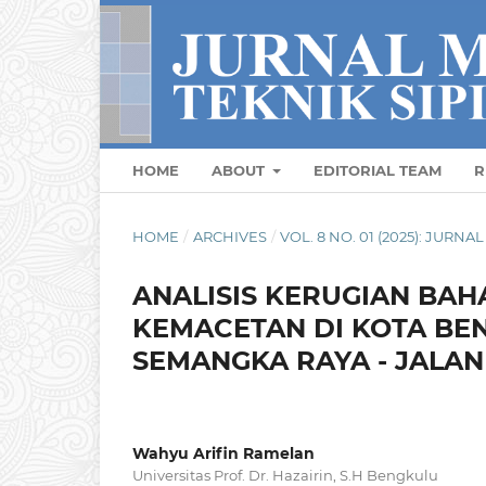
HOME
ABOUT
EDITORIAL TEAM
R
HOME
/
ARCHIVES
/
VOL. 8 NO. 01 (2025): JURN
ANALISIS KERUGIAN BAH
KEMACETAN DI KOTA BEN
SEMANGKA RAYA - JALA
Wahyu Arifin Ramelan
Universitas Prof. Dr. Hazairin, S.H Bengkulu