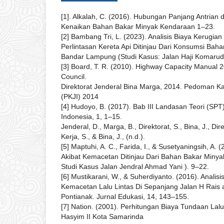
[1]. Alkalah, C. (2016). Hubungan Panjang Antria
Kenaikan Bahan Bakar Minyak Kendaraan 1–23.
[2] Bambang Tri, L. (2023). Analisis Biaya Kerugi
Perlintasan Kereta Api Ditinjau Dari Konsumsi Bah
Bandar Lampung (Studi Kasus: Jalan Haji Komarudi
[3] Board, T. R. (2010). Highway Capacity Manual 
Council.
Direktorat Jenderal Bina Marga, 2014. Pedoman Ka
(PKJI) 2014
[4] Hudoyo, B. (2017). Bab III Landasan Teori (SPT)
Indonesia, 1, 1–15.
Jenderal, D., Marga, B., Direktorat, S., Bina, J., Direk
Kerja, S., & Bina, J., (n.d.).
[5] Maptuhi, A. C., Farida, I., & Susetyaningsih, A. 
Akibat Kemacetan Ditinjau Dari Bahan Bakar Minya
Studi Kasus Jalan Jendral Ahmad Yani ). 9–22.
[6] Mustikarani, W., & Suherdiyanto. (2016). Anali
Kemacetan Lalu Lintas Di Sepanjang Jalan H Rais 
Pontianak. Jurnal Edukasi, 14, 143–155.
[7] Nation. (2001). Perhitungan Biaya Tundaan Lalu
Hasyim II Kota Samarinda