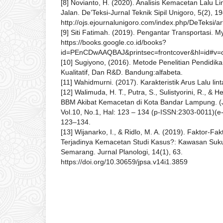
[8] Novianto, H. (2020). Analisis Kemacetan Lalu Li
Jalan. De’Teksi-Jurnal Teknik Sipil Unigoro, 5(2), 1
http://ojs.ejournalunigoro.com/index.php/DeTeksi/ar
[9] Siti Fatimah. (2019). Pengantar Transportasi. My
https://books.google.co.id/books?
id=PEnCDwAAQBAJ&printsec=frontcover&hl=id#v=
[10] Sugiyono, (2016). Metode Penelitian Pendidika
Kualitatif, Dan R&D. Bandung:alfabeta.
[11] Wahidmurni. (2017). Karakteristik Arus Lalu li
[12] Walimuda, H. T., Putra, S., Sulistyorini, R., & 
BBM Akibat Kemacetan di Kota Bandar Lampung. (
Vol.10, No.1, Hal: 123 – 134 (p-ISSN:2303-0011)(e
123–134.
[13] Wijanarko, I., & Ridlo, M. A. (2019). Faktor-
Terjadinya Kemacetan Studi Kasus?: Kawasan Suk
Semarang. Jurnal Planologi, 14(1), 63.
https://doi.org/10.30659/jpsa.v14i1.3859