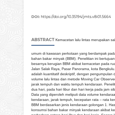
DOI:
https://doi.org/10.35194/jmts.v8i01.5664
ABSTRACT
Kemacetan lalu lintas merupakan sa
umum di kawasan perkotaan yang berdampak pad
bahan bakar minyak (BBM). Penelitian ini bertujua
besarnya kerugian BBM akibat kemacetan pada ru
Jalan Salak Raya, Pasar Panorama, kota Bengkulu
adalah kuantitatif deskriptif, dengan pengumpulan d
volume lalu lintas dan metode Moving Car Observ
jarak tempuh dan waktu tempuh kendaraan. Peneliti
dua hari, pada hari libur dan hari kerja pada jam si
Data yang diperoleh meliputi data volume kendara
kendaraan, jarak tempuh, kecepatan rata – rata ke
BBM berdasarkan jenis kendaraan golongan 1. Hasi
konsumsi bahan bakar minyak kendaraan akibat 
perbedaan antara hari libur dan hari kerja. Secara