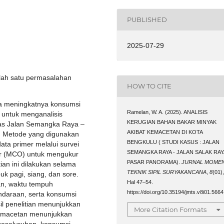
PUBLISHED
2025-07-29
lah satu permasalahan
HOW TO CITE
a meningkatnya konsumsi
Ramelan, W. A. (2025). ANALISIS
n untuk menganalisis
KERUGIAN BAHAN BAKAR MINYAK
as Jalan Semangka Raya –
AKIBAT KEMACETAN DI KOTA
. Metode yang digunakan
BENGKULU ( STUDI KASUS : JALAN
ata primer melalui survei
SEMANGKA RAYA - JALAN SALAK RAY
er (MCO) untuk mengukur
PASAR PANORAMA).
JURNAL MOME
an ini dilakukan selama
TEKNIK SIPIL SURYAKANCANA
,
8
(01)
buk pagi, siang, dan sore.
Hal 47–54.
an, waktu tempuh
https://doi.org/10.35194/jmts.v8i01.5664
ndaraan, serta konsumsi
l penelitian menunjukkan
More Citation Formats
kemacetan menunjukkan
 keseluruhan, konsumsi