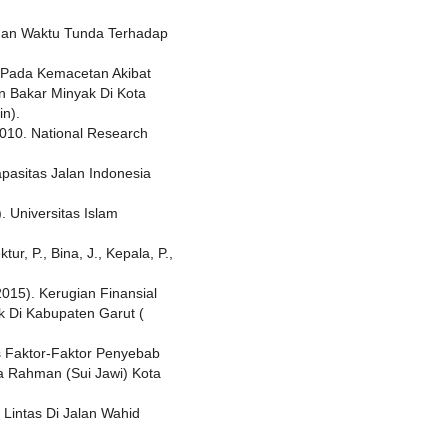
n dan Waktu Tunda Terhadap
an Pada Kemacetan Akibat
an Bakar Minyak Di Kota
n).
2010. National Research
pasitas Jalan Indonesia
. Universitas Islam
tur, P., Bina, J., Kepala, P.,
(2015). Kerugian Finansial
k Di Kabupaten Garut (
sis Faktor-Faktor Penyebab
a Rahman (Sui Jawi) Kota
 Lintas Di Jalan Wahid