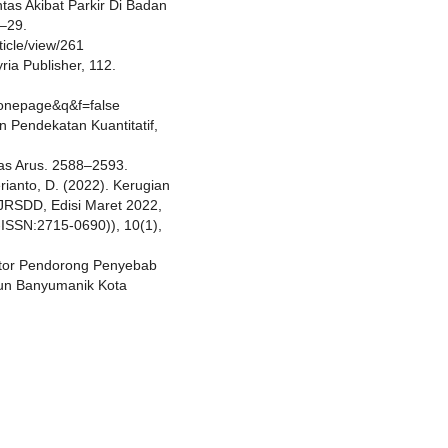
ntas Akibat Parkir Di Badan
9–29.
ticle/view/261
ria Publisher, 112.
onepage&q&f=false
n Pendekatan Kuantitatif,
ntas Arus. 2588–2593.
Herianto, D. (2022). Kerugian
JRSDD, Edisi Maret 2022,
-ISSN:2715-0690)), 10(1),
Faktor Pendorong Penyebab
un Banyumanik Kota