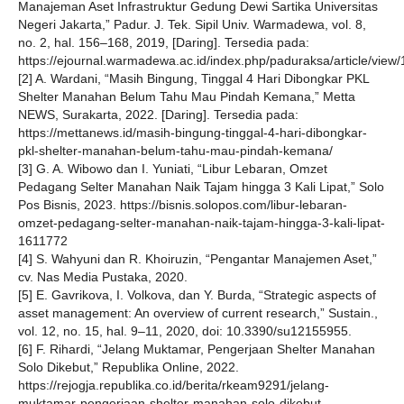
Manajeman Aset Infrastruktur Gedung Dewi Sartika Universitas
Negeri Jakarta,” Padur. J. Tek. Sipil Univ. Warmadewa, vol. 8,
no. 2, hal. 156–168, 2019, [Daring]. Tersedia pada:
https://ejournal.warmadewa.ac.id/index.php/paduraksa/article/view
[2] A. Wardani, “Masih Bingung, Tinggal 4 Hari Dibongkar PKL
Shelter Manahan Belum Tahu Mau Pindah Kemana,” Metta
NEWS, Surakarta, 2022. [Daring]. Tersedia pada:
https://mettanews.id/masih-bingung-tinggal-4-hari-dibongkar-
pkl-shelter-manahan-belum-tahu-mau-pindah-kemana/
[3] G. A. Wibowo dan I. Yuniati, “Libur Lebaran, Omzet
Pedagang Selter Manahan Naik Tajam hingga 3 Kali Lipat,” Solo
Pos Bisnis, 2023. https://bisnis.solopos.com/libur-lebaran-
omzet-pedagang-selter-manahan-naik-tajam-hingga-3-kali-lipat-
1611772
[4] S. Wahyuni dan R. Khoiruzin, “Pengantar Manajemen Aset,”
cv. Nas Media Pustaka, 2020.
[5] E. Gavrikova, I. Volkova, dan Y. Burda, “Strategic aspects of
asset management: An overview of current research,” Sustain.,
vol. 12, no. 15, hal. 9–11, 2020, doi: 10.3390/su12155955.
[6] F. Rihardi, “Jelang Muktamar, Pengerjaan Shelter Manahan
Solo Dikebut,” Republika Online, 2022.
https://rejogja.republika.co.id/berita/rkeam9291/jelang-
muktamar-pengerjaan-shelter-manahan-solo-dikebut