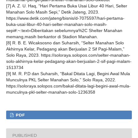
[7] A. Z. U. Haq, “Hari Pertama Buka Usai Libur 40 Hari, Selter
Manahan Solo Masih Sepi,” Detik Jateng, 2023.
https://www.detik.com/jateng/bisnis/d-7075597/hari-pertama-
buka-usai-libur-40-hari-selter-manahan-solo-masih-
sepi#:~:text=Diberitakan sebelumnya%2C Shelter Manahan
memang,masih berkantor di Stadion Manahan.
[8] R. B. E. Wicaksosno dan Suharsih, “Selter Manahan Solo
Akhirnya Kelar, Pedagang akan Berjualan 2 Sif Pagi-Malam,”
Solo Raya, 2023. https://soloraya.solopos.com/selter-manahan-
solo-akhirnya-kelar-pedagang-akan-berjualan-2-sif-pagi-malam-
1513734
[9] M. R. P.D dan Suharsih, “Bakal Ditata Lagi, Begini Awal Mula
Munculnya PKL Selter Manahan Solo,” Solo Raya, 2022.
https://soloraya.solopos.com/bakal-ditata-lagi-begini-awal-mula-
munculnya-pkl-selter-manahan-solo-1236358
PDF
PUBLISHED