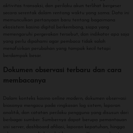
aktivitas transaksi, dan perilaku akun terlihat bergeser
secara serentak dalam rentang waktu yang sama. Data ini
memunculkan pertanyaan baru tentang bagaimana
ekosistem kasino digital berkembang, siapa yang
memengaruhi pergerakan tersebut, dan indikator apa saja
yang perlu dipahami agar pembaca tidak salah
menafsirkan perubahan yang tampak kecil tetapi
berdampak besar.
Dokumen observasi terbaru dan cara
membacanya
Dalam konteks kasino online modern, dokumen observasi
biasanya mengacu pada ringkasan log sistem, laporan
analitik, dan catatan perilaku pengguna yang disusun dari
berbagai sumber. Sumbernya dapat berupa pemantauan
sisi server, dashboard afiliasi, laporan kepatuhan, hingga