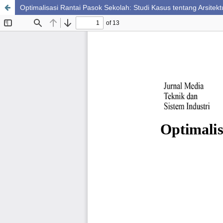
Optimalisasi Rantai Pasok Sekolah: Studi Kasus tentang Arsitek