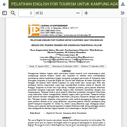
PELATIHAN ENGLISH FOR TOURISM UNTUK KAMPUNG ADAT KRANGGAN