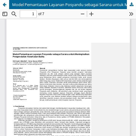
Model Pemantauan Layanan Posyandu sebagai Sarana untuk Meningkatkan Pengendalian Kesehatan Balita