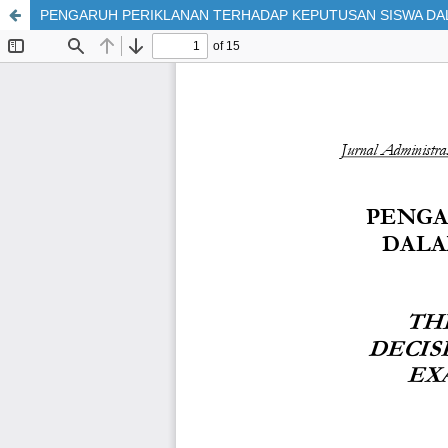
PENGARUH PERIKLANAN TERHADAP KEPUTUSAN SISWA DAL