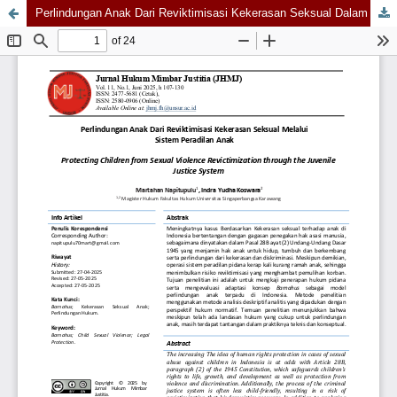
Perlindungan Anak Dari Reviktimisasi Kekerasan Seksual Dalam Perspektif Viktimologi dan Undang Undang Sistem Peradilan Anak