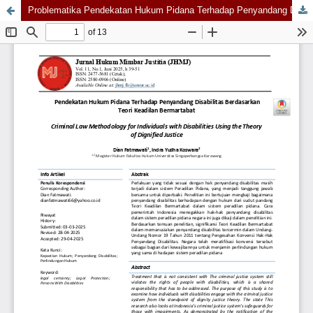
Problematika Pendekatan Hukum Pidana Terhadap Penyandang Disabilitas Dalam Pandangan Teori Keadilan Bermartabat