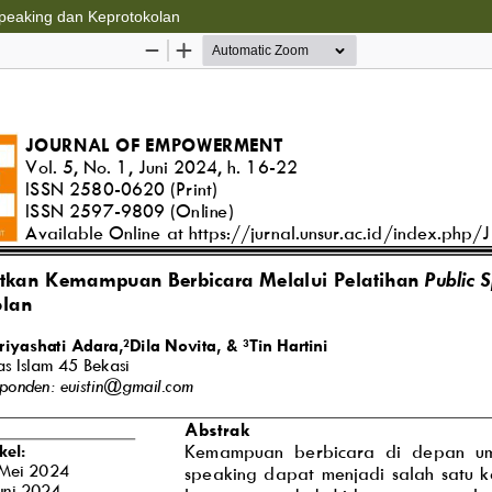
peaking dan Keprotokolan