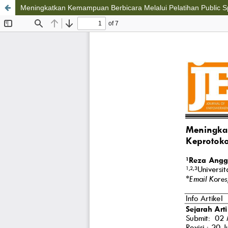
Meningkatkan Kemampuan Berbicara Melalui Pelatihan Public S