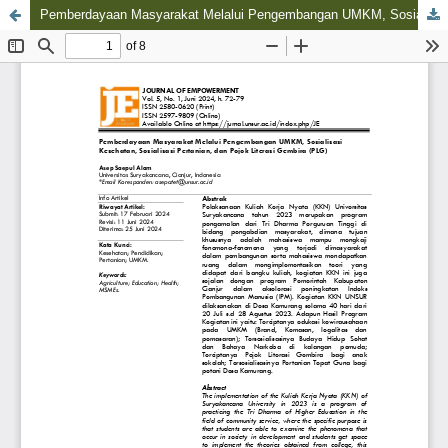
Pemberdayaan Masyarakat Melalui Pengembangan UMKM, Sosialisasi Kesehatan, Sosialisasi Pertanian, dan Pojok Literasi Gembira (PLG)