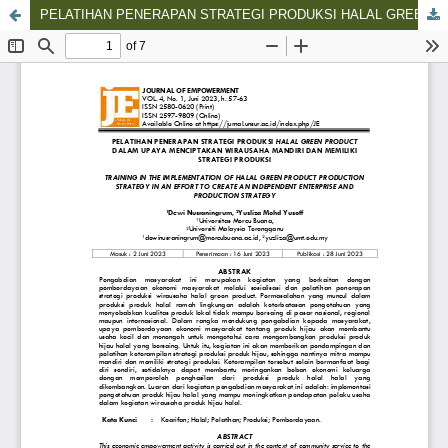
PELATIHAN PENERAPAN STRATEGI PRODUKSI HALAL GREEN PRODUCT DALAM UPAYA MENCIPTAKAN WIRAUSAHA MANDIRI DAN MEMILIKI STRATEGI PRODUKSI