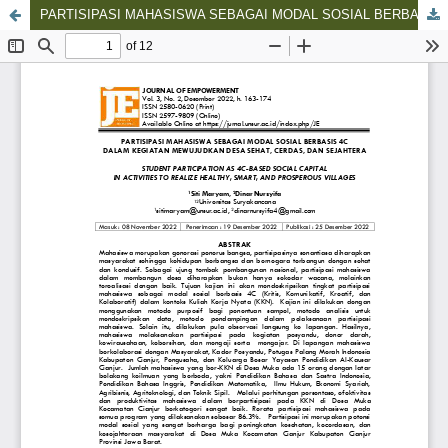
PARTISIPASI MAHASISWA SEBAGAI MODAL SOSIAL BERBASIS 4C DALAM KEGIATAN MEWUJUDKAN DESA SEHAT, CERDAS, DAN SEJAHTERA