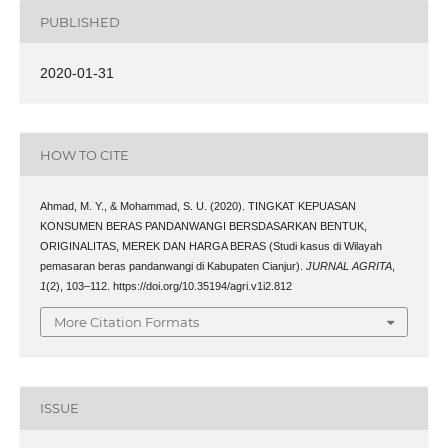
PUBLISHED
2020-01-31
HOW TO CITE
Ahmad, M. Y., & Mohammad, S. U. (2020). TINGKAT KEPUASAN
KONSUMEN BERAS PANDANWANGI BERSDASARKAN BENTUK,
ORIGINALITAS, MEREK DAN HARGA BERAS (Studi kasus di Wilayah
pemasaran beras pandanwangi di Kabupaten Cianjur).
JURNAL AGRITA
,
1
(2), 103–112. https://doi.org/10.35194/agri.v1i2.812
More Citation Formats
ISSUE